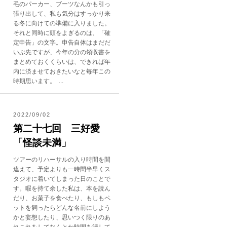
毛のパーカー、ブーツなんかも引っ
張り出して、私も気分はすっかり来
る冬に向けての準備に入りました。
それと同時に頭をよぎるのは、「確
定申告」の文字。申告自体はまだだ
いぶ先ですが、今年の分の領収書を
まとめておくくらいは、できれば年
内に済ませておきたいなと毎年この
時期思います。 ...
2022/09/02
第二十七回 三好愛
「怪談未満」
ツアーのリハーサルの入り時間を間
違えて、予定よりも一時間半早くス
タジオに着いてしまった日のことで
す。暇を持て余した私は、本を読ん
だり、お菓子を食べたり、もしもペ
ットを飼ったらどんな名前にしよう
かと妄想したり、思いつく限りのあ