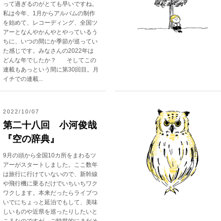
って過ぎるのがとても早いですね。
私は今年、1月からアルバムの制作
を始めて、レコーディング、全国ツ
アーとなんやかんやとやっているう
ちに、いつの間にか季節が巡ってい
た感じです。みなさんの2022年は
どんな年でしたか？ そしてこの
連載もあっという間に第30回目。月
イチでの連載...
2022/10/07
第二十八回 小河俊哉
『空の辞典』
9月の頭から全国10カ所をまわるツ
アーがスタートしました。ここ数年
は旅行に行けていないので、新幹線
や飛行機に乗るだけでいちいちワク
ワクします。本来だったらライブつ
いでにちょっと延泊でもして、美味
しいものや近県を巡ったりしたいと