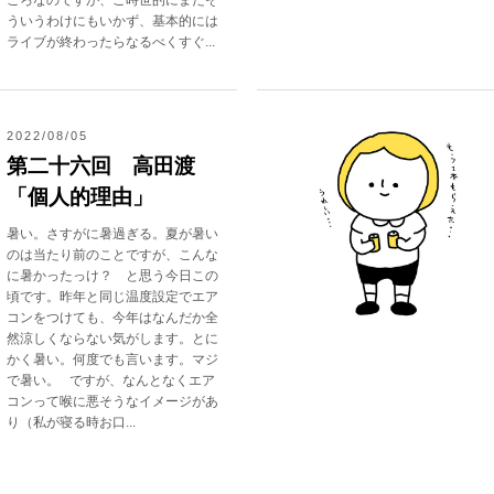
ころなのですが、ご時世的にまだそ
ういうわけにもいかず、基本的には
ライブが終わったらなるべくすぐ...
2022/08/05
第二十六回 高田渡
「個人的理由」
暑い。さすがに暑過ぎる。夏が暑い
のは当たり前のことですが、こんな
に暑かったっけ？ と思う今日この
頃です。昨年と同じ温度設定でエア
コンをつけても、今年はなんだか全
然涼しくならない気がします。とに
かく暑い。何度でも言います。マジ
で暑い。 ですが、なんとなくエア
コンって喉に悪そうなイメージがあ
り（私が寝る時お口...