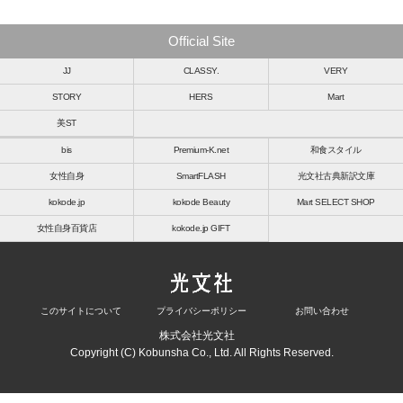
Official Site
JJ
CLASSY.
VERY
STORY
HERS
Mart
美ST
bis
Premium-K.net
和食スタイル
女性自身
SmartFLASH
光文社古典新訳文庫
kokode.jp
kokode Beauty
Mart SELECT SHOP
女性自身百貨店
kokode.jp GIFT
このサイトについて
プライバシーポリシー
お問い合わせ
株式会社光文社
Copyright (C) Kobunsha Co., Ltd. All Rights Reserved.