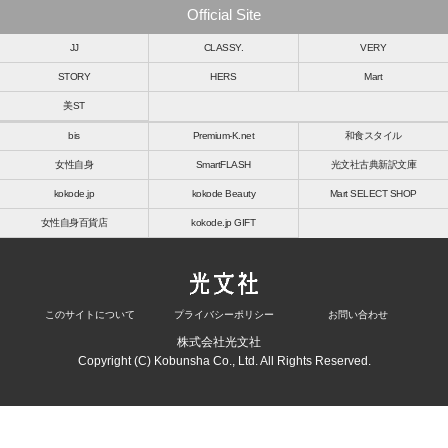
Official Site
JJ
CLASSY.
VERY
STORY
HERS
Mart
美ST
bis
Premium-K.net
和食スタイル
女性自身
SmartFLASH
光文社古典新訳文庫
kokode.jp
kokode Beauty
Mart SELECT SHOP
女性自身百貨店
kokode.jp GIFT
このサイトについて
プライバシーポリシー
お問い合わせ
株式会社光文社
Copyright (C) Kobunsha Co., Ltd. All Rights Reserved.