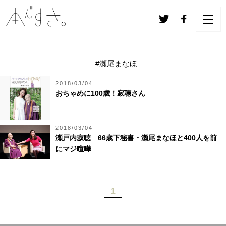
#瀬尾まなほ
2018/03/04
おちゃめに100歳！寂聴さん
2018/03/04
瀬戸内寂聴 66歳下秘書・瀬尾まなほと400人を前
にマジ喧嘩
1