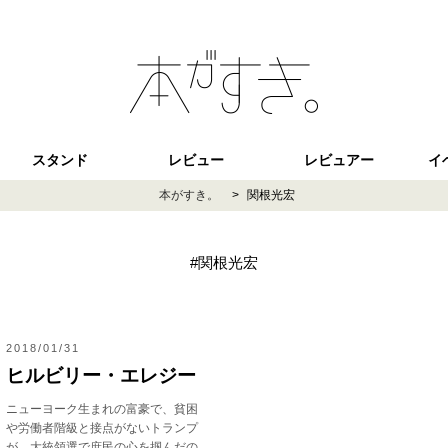
スタンド
レビュー
レビュアー
イ
本がすき。
>
関根光宏
#関根光宏
2018/01/31
ヒルビリー・エレジー
ニューヨーク生まれの富豪で、貧困
や労働者階級と接点がないトランプ
が、大統領選で庶民の心を掴んだの