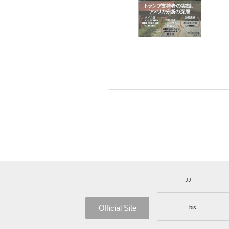
JJ
Official Site
bis