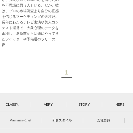
を不思議に思う人もいる。だが、彼
は、プロの市場調査より自分の直感
を信じるマーケティングの天才だ。
長年にわたるテレビ出演や美人コン
テスト運営で、大衆心理のデータを
蓄積し、選挙前から活発にやってき
たツイッターや予備選のラリーの
反...
1
CLASSY.
VERY
STORY
HERS
Premium-K.net
和食スタイル
女性自身