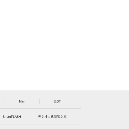
Mart
美ST
SmartFLASH
光文社古典新訳文庫