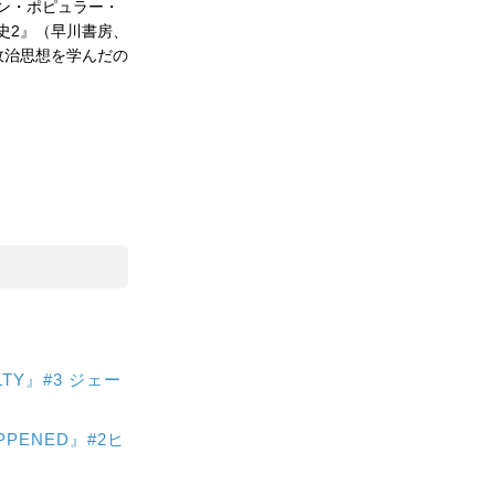
ン・ポピュラー・
史2』（早川書房、
政治思想を学んだの
TY』#3 ジェー
ENED』#2ヒ