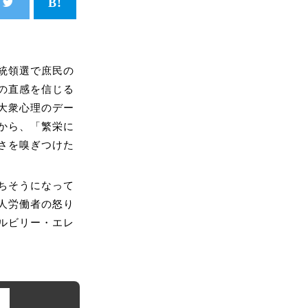
統領選で庶民の
の直感を信じる
大衆心理のデー
から、「繁栄に
さを嗅ぎつけた
ちそうになって
人労働者の怒り
ルビリー・エレ