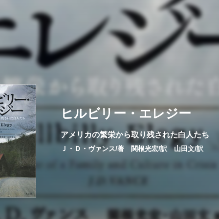
ヒルビリー・エレジー
アメリカの繁栄から取り残された白人たち
Ｊ・Ｄ・ヴァンス/著 関根光宏/訳 山田文/訳