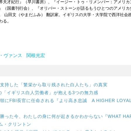
界天才紀行』（早川書房）、『イージー・トゥ・リメンバー：アメリカ
』（国書刊行会）、『オリバー・ストーンが語るもうひとつのアメリカ
。 山田文（やまだふみ） 翻訳家。イギリスの大学・大学院で西洋社会
わる。
・ヴァンス
関根光宏
支持した「繁栄から取り残された白人たち」の真実
の「イギリス白人労働者」が抱える3つの無力感
にFBI長官に任命される『より高き忠誠 A HIGHER LOYAL
勝った今、わたしの身に何が起きるかわからない『WHAT HAPP
ム・クリントン