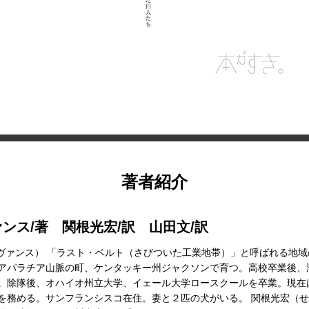
著者紹介
ンス/著 関根光宏/訳 山田文/訳
（J.D.ヴァンス） 「ラスト・ベルト（さびついた工業地帯）」と呼ばれる地
アパラチア山脈の町、ケンタッキー州ジャクソンで育つ。高校卒業後、
。除隊後、オハイオ州立大学、イェール大学ロースクールを卒業。現在
を務める。サンフランシスコ在住。妻と２匹の犬がいる。 関根光宏（せ