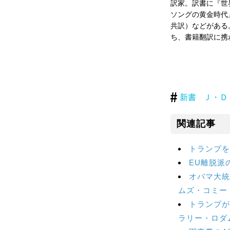
訳家。訳書に『世
ソングの黄金時代
共訳）などがある
ち、書籍翻訳に携
新書
Ｊ・Ｄ
関連記事
トランプを
EU離脱派
オバマ大統領
ムズ・コミー
トランプが
ラリー・ロダ