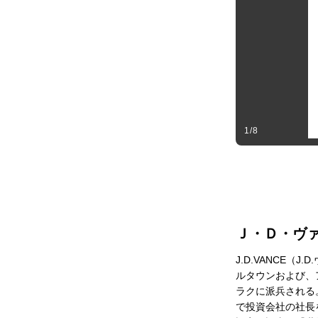
1
/
8
Ｊ・Ｄ・ヴァ
J.D.VANCE
ルタウンおよび、
ラクに派兵される
で投資会社の社長