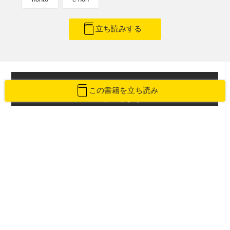
立ち読みする
この記事が気に入ったら
この書籍を立ち読み
いいね！しよう
最新情報をお届けします
Twitterで「本がすき」を
前のページ
次のページ