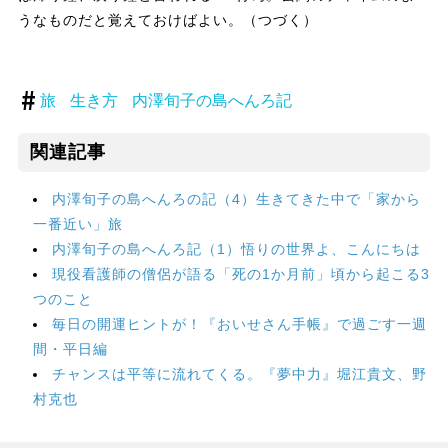
うなものだと覚えておけばよい。（つづく）
旅
生き方
内澤旬子の島へんろ記
関連記事
内澤旬子の島へんろの記（4）生きてきた中で「家から
一番近い」旅
内澤旬子の島へんろ記（1）悟りの世界よ、こんにちは
現役看護師の僧侶が語る「死の1か月前」頃から起こる3
つのこと
毎日の開運ヒントが！『おいせさん手帳』で過ごす一週
間・平日編
チャンスは平等に流れてくる。『夢中力』堀江貴文、野
村克也