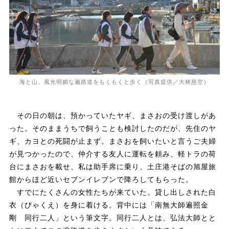
海と山。風光明媚な遍路道をもくもくと歩く（写真提供／大林慈空）
その日の朝は、預かっていたヤギ、まさおの受け渡しがあ
った。そのままうちで飼うことも検討したのだが、先住のヤ
ギ、カヨとの死闘が止まず。まさおを飼いたいと言うご夫婦
が見つかったので、仲介する友人に運転を頼み、軽トラの荷
台にまさおを載せ、私は助手席に乗り、土庄港そばの旭屋旅
館からほど近いセブンイレブンで降ろしてもらった。
すでにたくさんの女性たちが来ていた。貸し出しされた白
衣（びゃくえ）を身に着ける。背中には「南無大師遍照金
剛 同行二人」という筆文字。同行二人とは、弘法大師とと