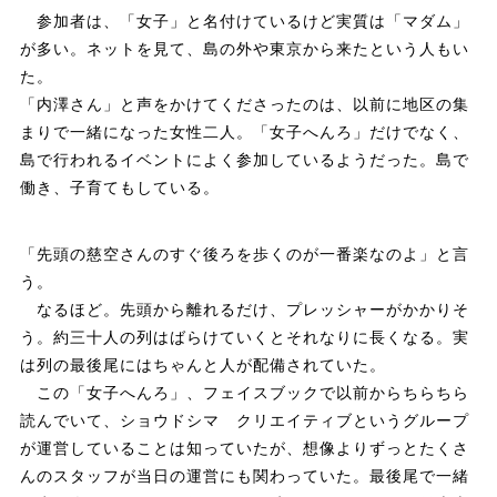
参加者は、「女子」と名付けているけど実質は「マダム」
が多い。ネットを見て、島の外や東京から来たという人もい
た。
「内澤さん」と声をかけてくださったのは、以前に地区の集
まりで一緒になった女性二人。「女子へんろ」だけでなく、
島で行われるイベントによく参加しているようだった。島で
働き、子育てもしている。
「先頭の慈空さんのすぐ後ろを歩くのが一番楽なのよ」と言
う。
なるほど。先頭から離れるだけ、プレッシャーがかかりそ
う。約三十人の列はばらけていくとそれなりに長くなる。実
は列の最後尾にはちゃんと人が配備されていた。
この「女子へんろ」、フェイスブックで以前からちらちら
読んでいて、ショウドシマ クリエイティブというグループ
が運営していることは知っていたが、想像よりずっとたくさ
んのスタッフが当日の運営にも関わっていた。最後尾で一緒