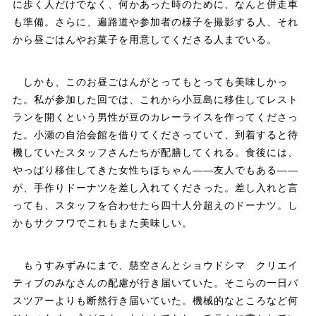
に歩く人だけでなく、何かあった時のために、なんと併走車
も準備。さらに、遍路道や参加者の様子を撮影する人、それ
から昼ごはんやお菓子を用意してくださる人までいる。
しかも、このお昼ごはんがとってもとっても美味しかっ
た。私が参加した回では、これから小豆島に移住してレスト
ランを開くという男性が豆のカレーライスを作ってくださっ
た。小瀬の自治会館を借りてくださっていて、到着すると待
機していたスタッフさんたちが配膳してくれる。食後には、
やっぱり移住してきた女性ちほちゃん――友人でもある――
が、手作りドーナツを差し入れてくださった。差し入れと言
っても、スタッフを合わせたら四十人分超えのドーナツ。し
かもサクフワでこれもまた美味しい。
もうすみずみにまで、慈空さんとショウドシマ クリエイ
ティブのみなさんの配慮が行き届いていた。そこらの一日バ
スツアーよりも断然行き届いていた。機械的なところなど何