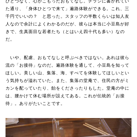
ひとつなく、心がこもったおもてなし。チラシに書かれてい
た通り、「身体ひとつで来て」遍路体験ができる。これ、三
千円でいいの？ と思った。スタッフの半数くらいは知人友
人なので余計によくわかるのだが、彼らは本当に小豆島が好
きで、生真面目な若者たち（とはいえ四十代も多い）なの
だ。
いや、配慮、おもてなしと呼ぶべきではない。あれは彼ら
流の「お接待」なのだ。遍路体験を通して、小豆島を知って
ほしい。美しい山、集落、海、すべてを体験してほしいとい
う気持ちが溢れていた。また、集落の堂庵で、住民の方がミ
カンを配っていたり、飴をくださったりもした。堂庵の中に
は、腰かけて休む場所が設えてある。これが伝統的「お接
待」。ありがたいことです。