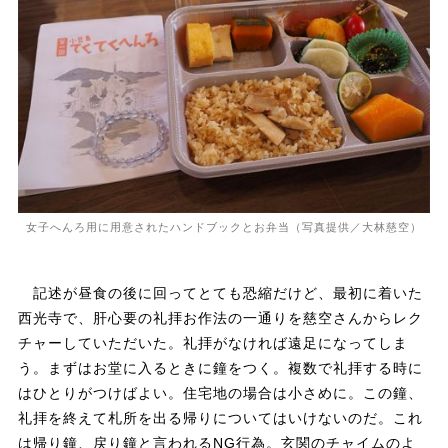
女子へんろ用に用意されたハンドブックとお弁当（写真提供／大林慈空）
記述が昼食の後に回ってとても恐縮だけど、最初に着いた
西光寺で、肝心要の礼拝お作法の一通りを慈空さんからレク
チャーしていただいた。礼拝がなければ遠足になってしま
う。まずはお堂に入るときに鐘をつく。複数で礼拝する時に
はひとりがつけばよい。住宅地の場合は小さめに。この鐘、
礼拝を終えて札所を出る帰りについてはいけないのだ。これ
は帰り鐘、戻り鐘と言われるNG行為。玄関のチャイムのよ