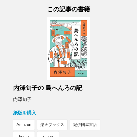
この記事の書籍
内澤旬子の 島へんろの記
内澤旬子
紙版を購入
Amazon
楽天ブックス
紀伊國屋書店
honto
e-hon