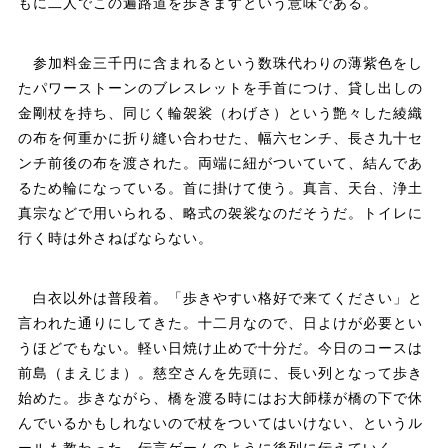
もに二人でこの遍路道を歩きますという意味である。
参加料金三千円に含まれるという数珠代わりの薄紫色をし
たパワーストーンのブレスレットを手首につけ、貸し出しの
金剛杖を持ち、同じく輪袈裟（わげさ）という艶々した綾織
の布を何重かに折り縫い合わせた、幅六センチ、長さ九十セ
ンチ前後の布を渡された。両端に紐がついていて、結んであ
るため輪になっている。首に掛けて使う。真言、天台、浄土
真宗などで用いられる、略式の袈裟なのだそうだ。トイレに
行く時は外さねばならない。
白衣以外は普段着。「歩きやすい格好で来てください」と
言われた通りにしてきた。十二月なので、日よけが必要とい
うほどでもない。軽い日焼け止めで十分だ。今日のコースは
前島（まえじま）。慈空さんを先頭に、長い列となって歩き
始めた。歩きながら、橋を渡る時にはお大師様が橋の下で休
んでいるかもしれないので杖をついてはいけない、というル