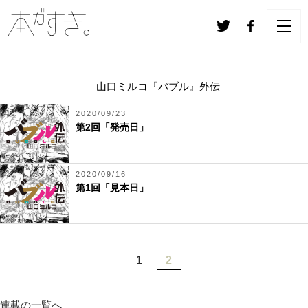
山口ミルコ『バブル』外伝
2020/09/23
第2回「発売日」
2020/09/16
第1回「見本日」
1
2
連載の一覧へ