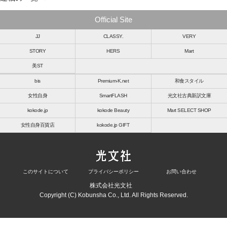
Official Site
JJ
CLASSY.
VERY
STORY
HERS
Mart
美ST
bis
Premium-K.net
和食スタイル
女性自身
SmartFLASH
光文社古典新訳文庫
kokode.jp
kokode Beauty
Mart SELECT SHOP
女性自身百貨店
kokode.jp GIFT
このサイトについて
プライバシーポリシー
お問い合わせ
株式会社光文社
Copyright (C) Kobunsha Co., Ltd. All Rights Reserved.