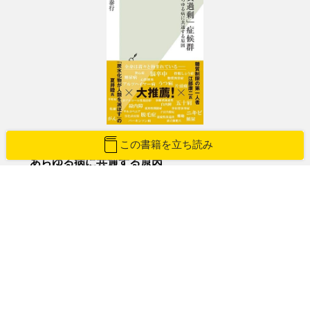
「糖質過剰」症候群
この書籍を立ち読み
あらゆる病に共通する原因
清水泰行(しみずやすゆき)
紙版を購入
Amazon
楽天ブックス
紀伊國屋書店
honto
e-hon
HonyaClub
立ち読みする