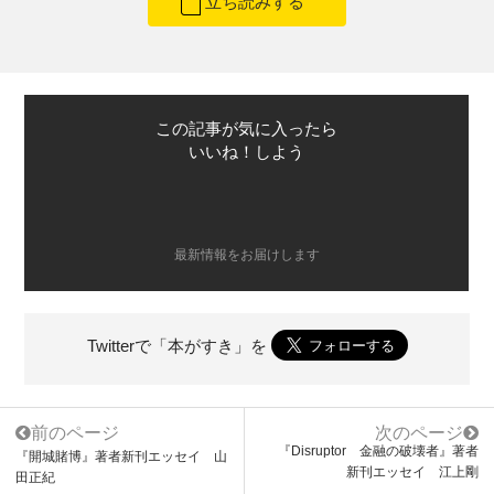
立ち読みする
この記事が気に入ったら
いいね！しよう
最新情報をお届けします
Twitterで「本がすき」を
前のページ
次のページ
『Disruptor 金融の破壊者』著者
『開城賭博』著者新刊エッセイ 山
新刊エッセイ 江上剛
田正紀