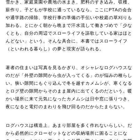
雪かき、家庭菜園や農地の水まき、肥料のすき込み、収穫、
薪作り。子どもが学校に通っているなら、ここにPTAの会合
や通学路の掃除、学校行事の準備の手伝いや校庭の草刈りも
加わる。とにかく朝から晩まで汗水流して働きづめで「少な
くとも、自分の周辺でスローライフを謳歌している家はほと
んどない」という。そんな具合に、本書ではスローライフ
（といわれる暮らし）の夢と現実が語られる。
著者の住まいは写真を見るかぎり、オシャレなログハウスな
のだが「外壁の隙間から虫が入ってくる」のが悩みの種らし
い。狭い隙間にもぐり込んで冬を越すカメムシが、寒くなる
とログ壁の隙間からそのまま屋内に出てくるのだという。暖
かい場所に来て元気になったカメムシは日中窓に張りつき、
夜になると電灯のまわりを飛び回るのだからたまらない。
ログハウスは構造上、あまり部屋を多く作れないらしい。だ
から必然的にクローゼットなどの収納場所に困ることにな