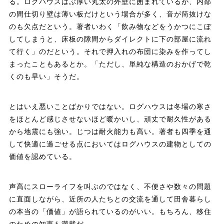
る。ログハウスはぶ厚い丸太の外壁に囲まれているが、内部
の間仕切り壁は薄い板だけという場合が多く、音が筒抜けな
のも欠点だという。著者いわく「飲み物などをうかつにこぼ
してしまうと、床板の隙間からダイレクトに下の部屋に流れ
て行く」のだという。それで押入れの布団に染みを作ってし
まったこともあるとか。「ただし、単純な構造のおかげで乾
くのも早い」そうだ。
とはいえ悪いことばかりではない。ログハウスは冬場の寒さ
をほとんど感じさせないほど暖かいし、頑丈で耐久性がある
から地震にも強い。じつは耐火能力も高い。著者も四季を通
して快適に過ごせる点においてはログハウスの建物としての
価値を認めている。
声高にスローライフを叫ぶのではなく、不便さや数々の問題
に直面しながら、近所の人たちとの交流を通して田舎暮らし
の本当の「価値」が語られているのがいい。もちろん、移住