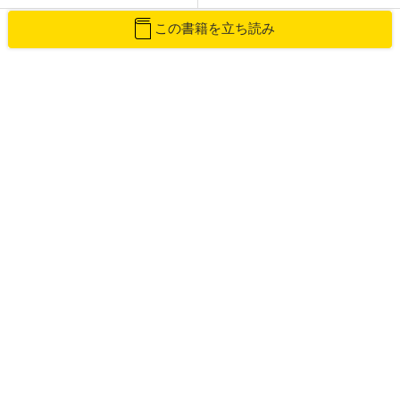
この書籍を立ち読み
ピックアップカテゴリーの一覧へ戻る
あなたにオススメ
2020/08/25
日焼け止めを見直して、焼かない夏に！ セレブを魅
了するエステティシャンのマッサージ美容法（5）
2020/06/11
大崎梢 発刊記念エッセイ『花と女の子と殺人事件』
2020/11/12
二転三転する織田信長の評価 間違いだらけの信長
像（1）
2018/02/20
ヘトヘトになる12月を余裕でおいしく乗り切る「神