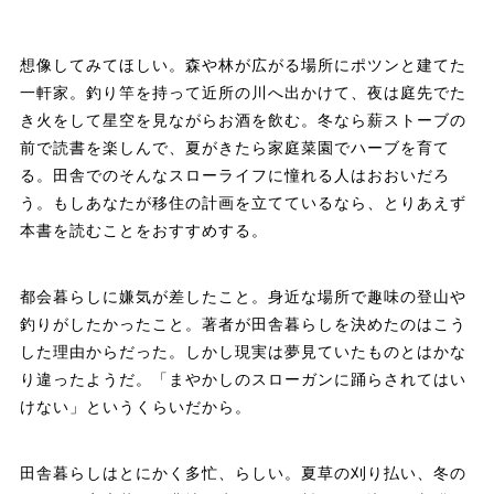
想像してみてほしい。森や林が広がる場所にポツンと建てた
一軒家。釣り竿を持って近所の川へ出かけて、夜は庭先でた
き火をして星空を見ながらお酒を飲む。冬なら薪ストーブの
前で読書を楽しんで、夏がきたら家庭菜園でハーブを育て
る。田舎でのそんなスローライフに憧れる人はおおいだろ
う。もしあなたが移住の計画を立てているなら、とりあえず
本書を読むことをおすすめする。
都会暮らしに嫌気が差したこと。身近な場所で趣味の登山や
釣りがしたかったこと。著者が田舎暮らしを決めたのはこう
した理由からだった。しかし現実は夢見ていたものとはかな
り違ったようだ。「まやかしのスローガンに踊らされてはい
けない」というくらいだから。
田舎暮らしはとにかく多忙、らしい。夏草の刈り払い、冬の