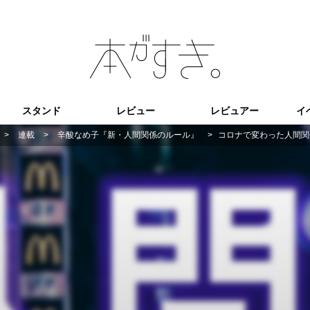
スタンド
レビュー
レビュアー
イ
>
連載
>
辛酸なめ子『新・人間関係のルール』
>
コロナで変わった人間関