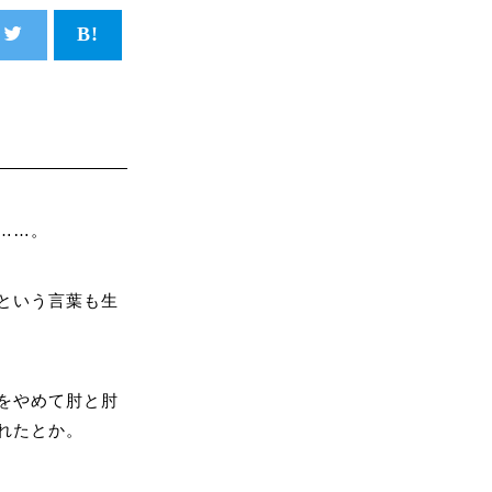
……。
という言葉も生
をやめて肘と肘
れたとか。