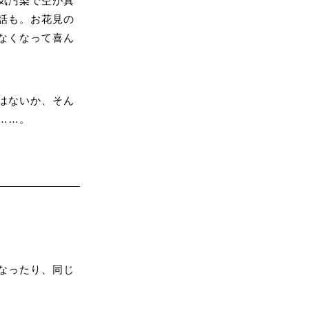
気汚染で空が真
話も。お花見の
なくなって喜ん
はないか、そん
……。
なったり、同じ