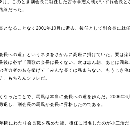
6年8月。このとき副会長に就任した古今亭志ん朝がいずれ会長と
路線だった。
長となることなく2001年10月に逝去。後任として副会長に就
会長への道』というネタをさかんに高座に掛けていた。要は楽
最後は必ず「圓歌の会長は長くない。次は志ん朝、あとは圓蔵
の有力者の名を挙げて「みんな長くは務まらない、もうじき俺
チ。もちろんシャレだ。
くなったことで、馬風は本当に会長への道を歩んだ。2006年6
勇退し、副会長の馬風が会長に昇格したのである。
4年間にわたり会長職を務めた後、後任に指名したのが小三治だ