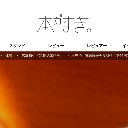
スタンド
レビュー
レビュアー
イ
>
連載
>
広瀬和生『21世紀落語史』
>
小三治、落語協会会長就任【第66回