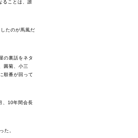
なることは、誰
任したのが馬風だ
屋の裏話をネタ
、圓菊、小三
に順番が回って
月、10年間会長
った。