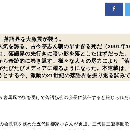
々、落語界を大激震が襲う。
人気を誇る、古今亭志ん朝の早すぎる死だ（2001年1
は、落語界の先行きに暗い影を落としたはずだった。
から奇跡的に巻き返す。様々な人々の尽力により「落
がたびたびメディアに躍るようになった。本連載は、
うとする今、激動の21世紀の落語界を振り返る試み
々舎馬風の後を受けて落語協会の会長に就任すると報じられたのは
会の会長職を務めた五代目柳家小さんが勇退、三代目三遊亭圓