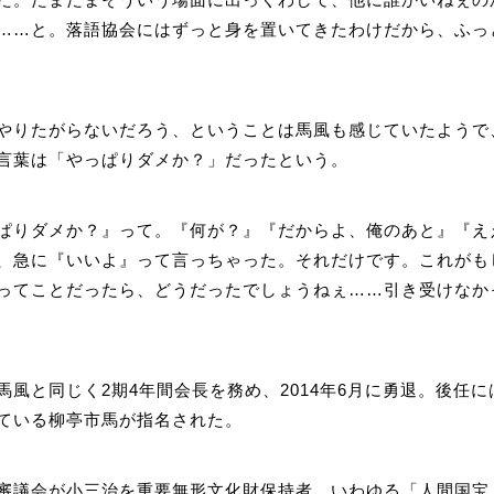
……と。落語協会にはずっと身を置いてきたわけだから、ふっ
やりたがらないだろう、ということは馬風も感じていたようで
言葉は「やっぱりダメか？」だったという。
ぱりダメか？』って。『何が？』『だからよ、俺のあと』『え
、急に『いいよ』って言っちゃった。それだけです。これがも
ってことだったら、どうだったでしょうねぇ……引き受けなか
風と同じく2期4年間会長を務め、2014年6月に勇退。後任には
ている柳亭市馬が指名された。
審議会が小三治を重要無形文化財保持者、いわゆる「人間国宝