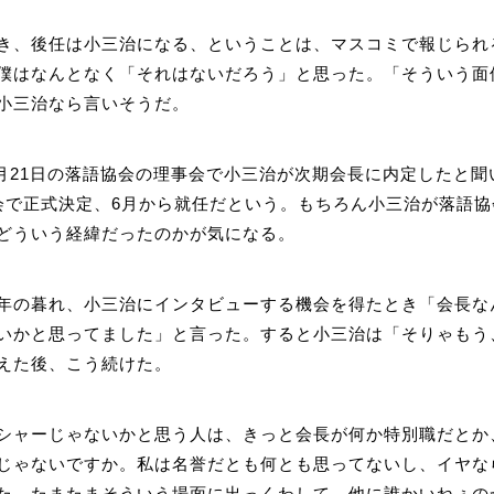
き、後任は小三治になる、ということは、マスコミで報じられ
僕はなんとなく「それはないだろう」と思った。「そういう面
小三治なら言いそうだ。
年1月21日の落語協会の理事会で小三治が次期会長に内定したと
会で正式決定、6月から就任だという。もちろん小三治が落語
どういう経緯だったのかが気になる。
年の暮れ、小三治にインタビューする機会を得たとき「会長な
いかと思ってました」と言った。すると小三治は「そりゃもう
えた後、こう続けた。
シャーじゃないかと思う人は、きっと会長が何か特別職だとか
じゃないですか。私は名誉だとも何とも思ってないし、イヤな
た。たまたまそういう場面に出っくわして、他に誰かいねぇの