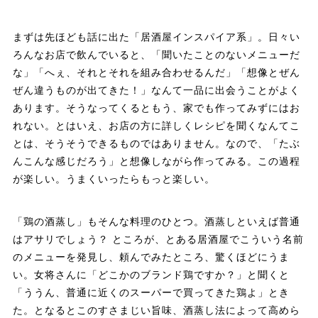
まずは先ほども話に出た「居酒屋インスパイア系」。日々い
ろんなお店で飲んでいると、「聞いたことのないメニューだ
な」「へぇ、それとそれを組み合わせるんだ」「想像とぜん
ぜん違うものが出てきた！」なんて一品に出会うことがよく
あります。そうなってくるともう、家でも作ってみずにはお
れない。とはいえ、お店の方に詳しくレシピを聞くなんてこ
とは、そうそうできるものではありません。なので、「たぶ
んこんな感じだろう」と想像しながら作ってみる。この過程
が楽しい。うまくいったらもっと楽しい。
「鶏の酒蒸し」もそんな料理のひとつ。酒蒸しといえば普通
はアサリでしょう？ ところが、とある居酒屋でこういう名前
のメニューを発見し、頼んでみたところ、驚くほどにうま
い。女将さんに「どこかのブランド鶏ですか？」と聞くと
「ううん、普通に近くのスーパーで買ってきた鶏よ」とき
た。となるとこのすさまじい旨味、酒蒸し法によって高めら