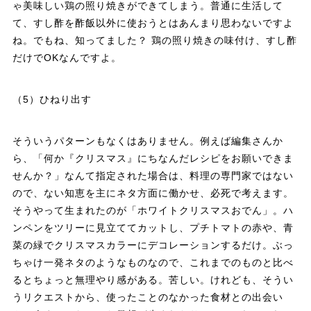
ゃ美味しい鶏の照り焼きができてしまう。普通に生活して
て、すし酢を酢飯以外に使おうとはあんまり思わないですよ
ね。でもね、知ってました？ 鶏の照り焼きの味付け、すし酢
だけでOKなんですよ。
（5）ひねり出す
そういうパターンもなくはありません。例えば編集さんか
ら、「何か『クリスマス』にちなんだレシピをお願いできま
せんか？」なんて指定された場合は、料理の専門家ではない
ので、ない知恵を主にネタ方面に働かせ、必死で考えます。
そうやって生まれたのが「ホワイトクリスマスおでん」。ハ
ンペンをツリーに見立ててカットし、プチトマトの赤や、青
菜の緑でクリスマスカラーにデコレーションするだけ。ぶっ
ちゃけ一発ネタのようなものなので、これまでのものと比べ
るとちょっと無理やり感がある。苦しい。けれども、そうい
うリクエストから、使ったことのなかった食材との出会い