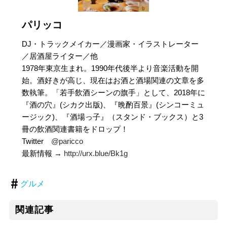
パリッコ
DJ・トラックメイカー／漫画家・イラストレーター
／居酒屋ライター／他
1978年東京生まれ。1990年代後半より音楽活動を開
始。酒好きが高じ、現在はお酒と酒場関連の文章を多
数執筆。「若手飲酒シーンの旗手」として、2018年に
『酒の穴』(シカク出版)、『晩酌百景』(シンコーミュ
ージック)、『酒場っ子』（スタンド・ブックス）と3
冊の飲酒関連書籍をドロップ！
Twitter
@paricco
最新情報 →
http://urx.blue/Bk1g
グルメ
関連記事