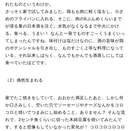
れたものというわけか。
さっそく家で試してみました。鶏もも肉に軽く塩をし、小さ
めのフライパンに入れる。そこに、肉の6ぶんめくらいまで
が浸る量の日本酒を注ぐ。水気がなくなるまで中火にかけ
る。食べる。うまい！ なんと一発でものすご～くうまくいっ
てしまったんですね。味付けは塩だけなのに、酒の旨味が鶏
のポテンシャルを引き出し、ものすごく上等な料理になって
いる。それ以来しばらく、なんでもかんでも酒蒸しにしては
食べていたほどです。
（2）偶然生まれる
家でたこ焼きをしていて、おおかた満足したあと、しかし何
か口さみしく、空いた穴でソーセージやチーズなんかをコロ
コロと焼いてつまみにし始めること、ありません？ そんな流
れで、2センチ角くらいに切った木綿豆腐を焼いてみたんで
す。すると想像もしていなかった変化が！ コロコロコロコロ