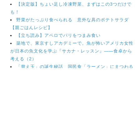
【決定版】ちょい足し冷凍野菜、まずはこの3つだけで
も！
野菜がたっぷり食べられる 意外な具のポテトサラダ
【親ごはんレシピ】
【立ち読み】アペロでパリをつまみ食い
築地で、東京すしアカデミーで。魚が怖いアメリカ女性
が日本の魚文化を学ぶ『サカナ・レッスン』――食卓から
考える（2）
「替え玉」の誕生秘話 国民食「ラーメン」にまつわる
雑学
この記事が気に入ったら
いいね！しよう
最新情報をお届けします