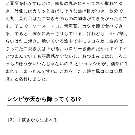
と豆腐を転がすほどに、鉄板の丸みにそって角が取れてゆ
き、外側にはカリッと香ばしそうな焦げ目がつき、数分でま
ん丸、見た目はたこ焼きそのものの物体ができあがったんで
す。そこで、ソース、マヨ、青海苔、カツオ節で食べてみ
る。すると、確かにあっさりしている。けれども、6～7割く
らいはたこ焼き。焼いている途中で中にタコを差し込めば、
さらにたこ焼き度は上がる。カロリーぎ低めだからポイポイ
とつまんでいても罪悪感が少ないし、おつまみにはむしろこ
っちのほうがいいんじゃないの？ というレシピが、偶然に生
まれてしまったんですね。これを「たこ焼き風コロコロ豆
腐」と名付けました。
レシピが天から降ってくる!?
（3）手抜きから生まれる