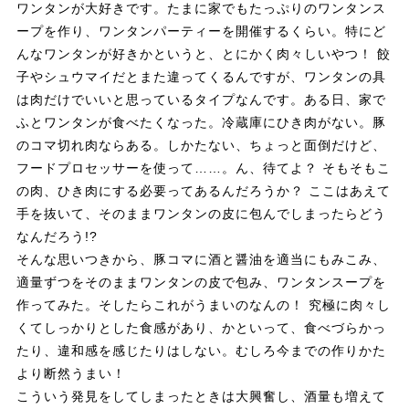
ワンタンが大好きです。たまに家でもたっぷりのワンタンス
ープを作り、ワンタンパーティーを開催するくらい。特にど
んなワンタンが好きかというと、とにかく肉々しいやつ！ 餃
子やシュウマイだとまた違ってくるんですが、ワンタンの具
は肉だけでいいと思っているタイプなんです。ある日、家で
ふとワンタンが食べたくなった。冷蔵庫にひき肉がない。豚
のコマ切れ肉ならある。しかたない、ちょっと面倒だけど、
フードプロセッサーを使って……。ん、待てよ？ そもそもこ
の肉、ひき肉にする必要ってあるんだろうか？ ここはあえて
手を抜いて、そのままワンタンの皮に包んでしまったらどう
なんだろう!?
そんな思いつきから、豚コマに酒と醤油を適当にもみこみ、
適量ずつをそのままワンタンの皮で包み、ワンタンスープを
作ってみた。そしたらこれがうまいのなんの！ 究極に肉々し
くてしっかりとした食感があり、かといって、食べづらかっ
たり、違和感を感じたりはしない。むしろ今までの作りかた
より断然うまい！
こういう発見をしてしまったときは大興奮し、酒量も増えて