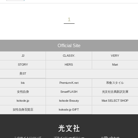
1
Official Site
JJ
CLASSY.
VERY
STORY
HERS
Mart
美ST
bis
Premium-K.net
和食スタイル
女性自身
SmartFLASH
光文社古典新訳文庫
kokode.jp
kokode Beauty
Mart SELECT SHOP
女性自身百貨店
kokode.jp GIFT
このサイトについて
プライバシーポリシー
お問い合わせ