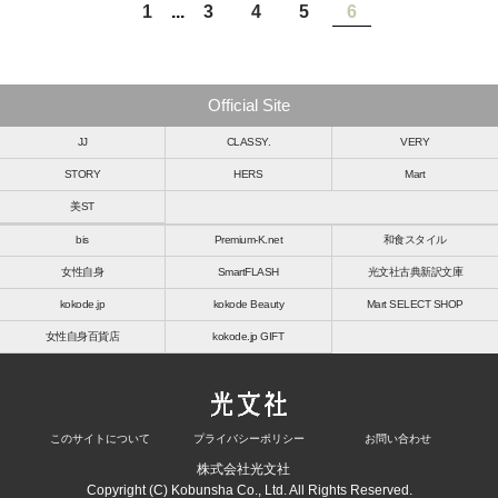
1
...
3
4
5
6
Official Site
JJ
CLASSY.
VERY
STORY
HERS
Mart
美ST
bis
Premium-K.net
和食スタイル
女性自身
SmartFLASH
光文社古典新訳文庫
kokode.jp
kokode Beauty
Mart SELECT SHOP
女性自身百貨店
kokode.jp GIFT
このサイトについて
プライバシーポリシー
お問い合わせ
株式会社光文社
Copyright (C) Kobunsha Co., Ltd. All Rights Reserved.