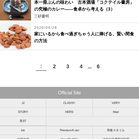
本一冊ぶんの味わい 古本酒場「コクテイル書房」
の究極のカレー――食卓から考える（3）
三砂慶明
2020/04/28
家にいるから食べ過ぎちゃう人に捧げる、賢い間食
の方法
1
2
3
4
...
6
Official Site
JJ
CLASSY.
VERY
STORY
HERS
Mart
美ST
bis
Premium-K.net
和食スタイル