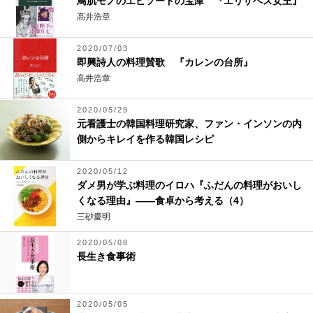
鳥肌モノのエピソードの宝庫 『エリザベス女王』
高井浩章
2020/07/03
即興詩人の料理賛歌 『カレンの台所』
高井浩章
2020/05/29
元看護士の韓国料理研究家、ファン・インソンの内
側からキレイを作る韓国レシピ
2020/05/12
ダメ男が学ぶ料理のイロハ『ふだんの料理がおいし
くなる理由』――食卓から考える（4）
三砂慶明
2020/05/08
長生き食事術
2020/05/05