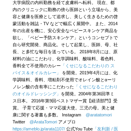
大学病院の内科勤務を経て皮膚科へ転科。 現在、都
内のクリニックに勤務の傍ら医師という立場から、美
容と健康を医療として追求し、美しく生きるための啓
蒙活動を雑誌・TV などで幅広く展開中。 また、2014
年の出産を機に、安心安全なベビースキンケア商品を
欲し、「ベビー予防スキンケア」というコンセプトで
自ら研究開発、商品化。そして起業し、医師、母、社
長、と多忙な毎日を送っている。 2018年8月には、原
材料の油にこだわり、化学調味料、酸味料、着色料、
香料全て不使用のカレー
「くせになるこだわりの ス
パイス＆オイルカレー」
を開発。2019年4月には、化
学調味料、香料、増粘剤不使用でオレイン酸とαーリ
ノレン酸の含有率にこだわった
「くせになるこだわり
のオイルドレッシング」
を開発。2004年第36回準ミ
ス日本。 2016年第9回ベストマザー賞【経済部門】受
賞。 子育て応援・ママ応援大使。三児の母。美と健
康に関する著書も多数。 Instagram
@aratatomori
Twitter
@ArataTomori
アメブロ
https://ameblo.jp/arata1107/
公式You Tube
「友利新 / 医