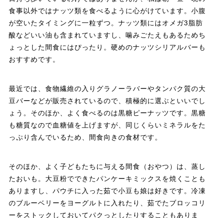
食事以外ではナッツ類を食べるように心がけています。小腹
が空いたタイミングに一粒ずつ。ナッツ類にはオメガ3脂肪
酸などいい油も含まれていますし、噛みごたえもあるためち
ょっとした間食にはぴったり。硬めのナッツシリアルバーも
おすすめです。
最近では、食物繊維の入りグラノーラバーやタンパク質の大
豆バーなどが販売されているので、積極的に選ぶといいでし
ょう。そのほか、よく食べるのは黒糖ピーナッツです。黒糖
も糖質なので血糖値を上げますが、同じくらいミネラルをた
っぷり含んでいるため、間食向きの食材です。
そのほか、よく子どもたちに与える間食（おやつ）は、蒸し
たおいも。大豆粉でできたパンケーキミックスを焼くことも
ありますし、パウチに入った茹で小豆も娘は好きです。冷凍
のブルーベリーをヨーグルトに入れたり、茹でたブロッコリ
ーをストックしておいてパクっとしたりすることもありま