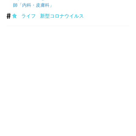
師「内科・皮膚科」
食
ライフ
新型コロナウイルス
関連記事
ウイルスに負けない体を作る！おうちで免疫力アップ！
POSITIVE KAORIメソッド（1）
乾癬、ニキビは糖質過剰が原因だった！
最強の栄養療法に出会った医師のきっかけは、妻の不調
だった
「自分は臭う」と感じたら、生活習慣を見直せ！
あなたもいつの間にかカフェイン漬け……栄養ドリンク
の罠
この記事が気に入ったら
いいね！しよう