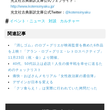
光文社古典新訳文庫公式ウェブサイト：
http://www.kotensinyaku.jp/
光文社古典新訳文庫公式Twitter：
@kotensinyaku
イベント・ニュース
対談
カルチャー
関連記事
『消しゴム』のロブ＝グリエが映画監督を務めた6作品
を上映！「アラン・ロブ＝グリエ・レトロスペクティブ」
11月23日（祝・金）より開催。
40代、50代以上は必読！人生の後半戦を幸せに送るた
めのチェックリスト
痛快・おばさんメモリアル『女性政治家の通信簿』
デザインが日本を変える
「クソ食らえ！」は実際に行われていた拷問だった