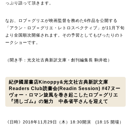
っぷり語って頂きます。
なお、ロブ＝グリエが映画監督を務めた6作品を公開する
「アラン・ロブ＝グリエ・レトロスペクティブ」が11月下旬
より全国順次開催されます。その予習としてもぴったりのト
ークショーです。
（聞き手：光文社古典新訳文庫・創刊編集長 駒井稔）
紀伊國屋書店Kinoppy&光文社古典新訳文庫
Readers Club読書会(Readin Session) #47ヌー
ヴォー・ロマン旋風を巻き起こしたロブ＝グリエ
『消しゴム』の魅力 中条省平さんを迎えて
《日時》2018年11月29日（木）18:30開演 (18:15 開場）