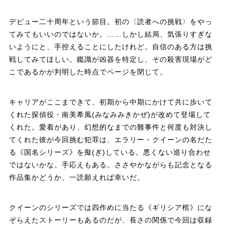
デビュー二十周年という節目。初の〈読者への挑戦〉をやっ
てみてもいいのではないか。……しかし結局、気張りすぎな
いようにと、手控えることにしたけれど。自信のある方は挑
戦してみてほしい。鑑識が凶器を特定し、その殺害現場がど
こであるかが判明した時点でページを閉じて。
キャリアがここまできて、初期から中期にかけて共に歩いて
くれた探偵役・南美希風(みなみみきかぜ)が改めて登場して
くれた。愛着があり、幻想的なまでの難事件と何度も対決し
てくれた彼が今回挑む犯罪は、エラリー・クイーンの名だた
る《国名シリーズ》を擬(ぎ)している。悪くない巡り合わせ
ではないかな。手応えもある。ささやかながらも記念となる
作品集かどうか、一読願えれば幸いだ。
クイーンのシリーズでは四作めに当たる《ギリシア棺》にな
ぞらえたストーリーもあるのだが、長さの関係で今回は収録