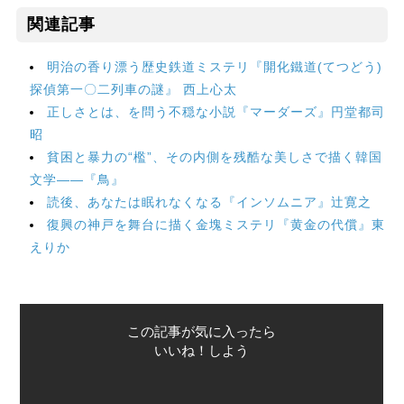
関連記事
明治の香り漂う歴史鉄道ミステリ『開化鐵道(てつどう)
探偵第一〇二列車の謎』 西上心太
正しさとは、を問う不穏な小説『マーダーズ』円堂都司
昭
貧困と暴力の“檻”、その内側を残酷な美しさで描く韓国
文学――『鳥』
読後、あなたは眠れなくなる『インソムニア』辻寛之
復興の神戸を舞台に描く金塊ミステリ『黄金の代償』東
えりか
この記事が気に入ったら
いいね！しよう