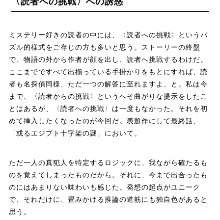
〈読者への挑戦〉への誘惑
ミステリー好きの読者の中には、〈読者への挑戦〉というパ
ズル的様式をご存じの方も多いと思う。ストーリーの終盤
で、物語の外から作者が顔を出し、読者へ挑戦するわけだ。
ここまでですべて出揃っている手掛かりをもとにすれば、読
者も名探偵同様、ただ一つの解答に至れますよ、と。私は今
まで、〈読者からの挑戦〉というへそ曲がりな提示をしたこ
とはあるが、〈読者への挑戦〉は一度もなかった。それを初
めて挿入したくなったのが今回だ。表題作にして最終話、
「或るエジプト十字架の謎」において。
ただ一人の真犯人を特定するロジックに、我ながら確たるも
のを覚えてしまったものだから。それに、今まで出合ったも
のにはあまりない味わいも感じた。発想の起点がユニーク
で、それだけに、畳みかける推論の道筋にも独自色があると
思う。