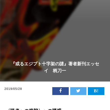
『或るエジプト十字架の謎』著者新刊エッセ
イ 柄刀一
2019/05/28