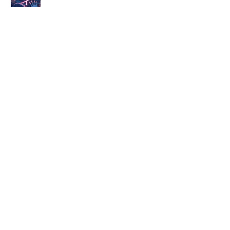
2020/06/26
コンビニで買える「糖質オフ」 和食・洋食ドンと
こい！ 管理栄養士おすすめメニュー・これだけは
避けたい品
2019/04/19
思春期の“群れ”は「人間関係の標準」ではない
2018/02/06
目上の人に「ご苦労さま」使っていいのか悪いのか
2019/04/26
「ひとり」行動しても、周囲に「好意」は示そう
2018/12/17
「衣装が色っぽすぎる……」テレビ局に押し寄せる
あんなこんなクレーム「芸能・マスコミ・スポー