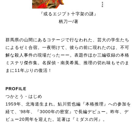
『或るエジプト十字架の謎』
柄刀一/著
群馬県の山間にあるコテージで行なわれた、芸大の学生たち
によるゼミ合宿。一夜明けて、彼らの前に現れたのは、不可
解な殺人事件の現場だったーー。表題作ほか三編収録の本格
ミステリ傑作集。名探偵・南美希風、推理の切れ味もそのま
まに11年ぶりの復活！
PROFILE
つかとう・はじめ
1959年、北海道生まれ。鮎川哲也編『本格推理』への参加を
経て、’98年、『3000年の密室』で長編デビュー。昨年、デ
ビュー20周年を迎えた。近著は『ミダスの河』。