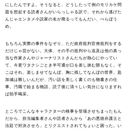
にしたんですよ。そうなると、どうしたって例のモリカケ問
題を想起する読者さんがいらっしゃる訳で、それから逃げた
んじゃエンタメ小説家の名が廃るってもんだい、べらぼう
め。
もちろん実際の事件をなぞり、ただ政府批判官僚批判をする
だけじゃ芸がない。大体、その手の批判やら追及は他の真っ
当な作家さんやジャーナリストさんたちが熱心にやってい
て、今更ワタクシごとき半可通が口を差し挟む隙もなく。そ
こはそれ、楽しませてなんぼ、胸に残してなんぼの世界。匙
加減は難しいんだが、汚い話を美しく書くのも物書きの仕
事。汚職で始まる物語、読了後に清々しい気分になりますれ
ば拍手喝采。
ところでこんなキャラクターの検事を登場させちまったもん
だから、担当編集者さんや読者さんから「あの悪徳弁護士と
法廷で対決させろ」とリクエストされてちょいと困った。い