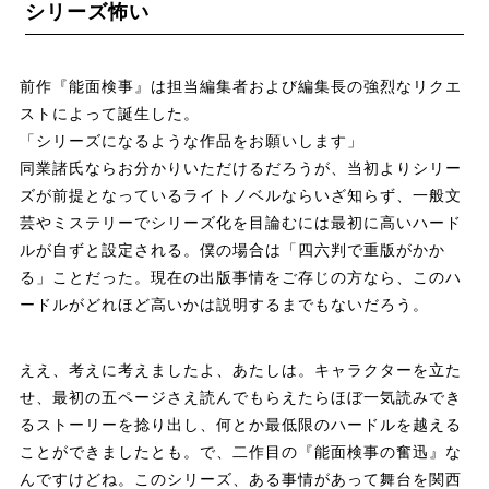
シリーズ怖い
前作『能面検事』は担当編集者および編集長の強烈なリクエ
ストによって誕生した。
「シリーズになるような作品をお願いします」
同業諸氏ならお分かりいただけるだろうが、当初よりシリー
ズが前提となっているライトノベルならいざ知らず、一般文
芸やミステリーでシリーズ化を目論むには最初に高いハード
ルが自ずと設定される。僕の場合は「四六判で重版がかか
る」ことだった。現在の出版事情をご存じの方なら、このハ
ードルがどれほど高いかは説明するまでもないだろう。
ええ、考えに考えましたよ、あたしは。キャラクターを立た
せ、最初の五ページさえ読んでもらえたらほぼ一気読みでき
るストーリーを捻り出し、何とか最低限のハードルを越える
ことができましたとも。で、二作目の『能面検事の奮迅』な
んですけどね。このシリーズ、ある事情があって舞台を関西