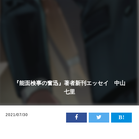
『能面検事の奮迅』著者新刊エッセイ 中山
七里
2021/07/30