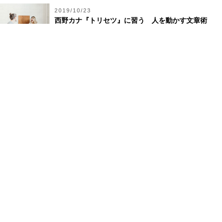
2019/10/23
西野カナ『トリセツ』に習う 人を動かす文章術
2023/03/28
『40代からをご機嫌に生きる88のヒント』 著者・鈴
木尚子さんのこと（2）
2020/03/03
冨士本由紀 聞かれてはいけない呟き…… 『愛する
いのち、いらないいのち』
2019/03/06
マッチ箱で1トンの重さになる――宇宙はなぜブラッ
クホールを造ったのか（11）
2019/06/25
スーパースターがまわりに及ぼす驚くべき効果と
は？