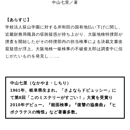
中山七里／著
【あらすじ】
学校法人荻山学園に対する岸和田の国有地払い下げに関し、
近畿財務局職員の収賄疑惑が持ち上がり、大阪地検特捜部が
捜査を開始したがその特捜部内の担当検事による決裁文書改
竄疑惑が浮上。大阪地検一級検事の不破俊太郎は調査中に信
じがたいものを発見し……。
中山七里（なかやま・しちり）
1961年、岐阜県生まれ。「さよならドビュッシー」に
て第8回「このミステリーがすごい！」大賞を受賞り
2010年デビュー。『能面検事』『復讐の協奏曲』『ヒ
ポクラテスの悔恨』など著書多数。