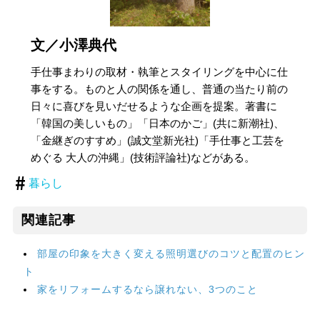
文／小澤典代
手仕事まわりの取材・執筆とスタイリングを中心に仕
事をする。ものと人の関係を通し、普通の当たり前の
日々に喜びを見いだせるような企画を提案。著書に
「韓国の美しいもの」「日本のかご」(共に新潮社)、
「金継ぎのすすめ」(誠文堂新光社)「手仕事と工芸を
めぐる 大人の沖縄」(技術評論社)などがある。
暮らし
関連記事
部屋の印象を大きく変える照明選びのコツと配置のヒン
ト
家をリフォームするなら譲れない、3つのこと
インテリアのプロが新居の家具を選ぶとき