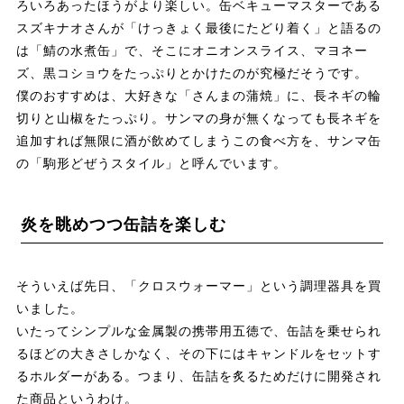
ろいろあったほうがより楽しい。缶ベキューマスターである
スズキナオさんが「けっきょく最後にたどり着く」と語るの
は「鯖の水煮缶」で、そこにオニオンスライス、マヨネー
ズ、黒コショウをたっぷりとかけたのが究極だそうです。
僕のおすすめは、大好きな「さんまの蒲焼」に、長ネギの輪
切りと山椒をたっぷり。サンマの身が無くなっても長ネギを
追加すれば無限に酒が飲めてしまうこの食べ方を、サンマ缶
の「駒形どぜうスタイル」と呼んでいます。
炎を眺めつつ缶詰を楽しむ
そういえば先日、「クロスウォーマー」という調理器具を買
いました。
いたってシンプルな金属製の携帯用五徳で、缶詰を乗せられ
るほどの大きさしかなく、その下にはキャンドルをセットす
るホルダーがある。つまり、缶詰を炙るためだけに開発され
た商品というわけ。