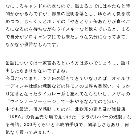
なにしろキャンドルの炎なので、温まるまでにはやたらと時
間がかかるんですが、部屋の照明を落とし、ゆらめく炎を眺
めつつ、じっくりとホテイの「やきとり」缶あたりが食べご
ろになるのを待ちながらウイスキーなど飲んでいると、まる
で自分がソロキャンプにでも来たような気分になってきて、
なかなか優雅なもんです。
缶詰については一家言あるという方は多いでしょうし、語り
出したらきりがないですよね。
今日だってまだ、ツナ缶の話もできていなければ、オイルサ
ーディンや牡蠣の燻製などの洋モノの世界も奥深い。すっか
り定番となったタイカレー系も忘れてならないし、ノザキの
「ウインナーソーセージ」で一杯やるなんてのも渋い。
中でも最近、僕が感動したのが、北欧系の家具及び雑貨店
「IKEA」の食品売り場で見つけた「タラのレバーの燻製」な
る缶詰。300円くらいと比較的手頃で、物珍しさもあり、何
気なく買ってみました。