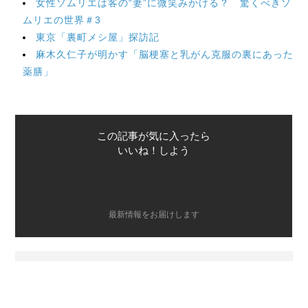
女性ソムリエは客の“妻”に微笑みかける？ 驚くべきソ
ムリエの世界＃3
東京「裏町メシ屋」探訪記
麻木久仁子が明かす「脳梗塞と乳がん克服の裏にあった
薬膳」
この記事が気に入ったら
いいね！しよう
最新情報をお届けします
Twitterで「本がすき」を