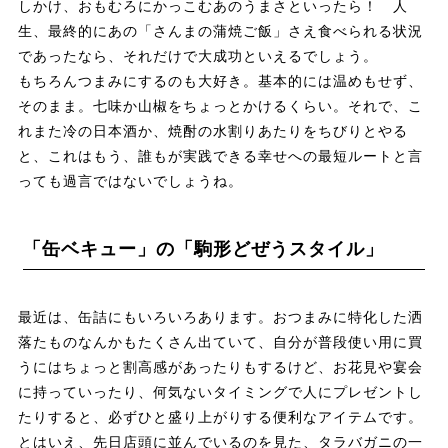
しかけ、おもむろにかっこむあのうまさといったら！ 人
生、最終的にあの「さんまの蒲焼ご飯」さえ食べられる状況
であったなら、それだけで大成功といえるでしょう。
もちろんつまみにするのも大好き。基本的には温めもせず、
そのまま。七味か山椒をちょっとかけるくらい。それで、こ
れまた冷の日本酒か、焼酎の水割りあたりをちびりとやる
と、これはもう、誰もが実践できる幸せへの最短ルートと言
っても過言ではないでしょうね。
「缶ベキュー」の「駒形どぜうスタイル」
最近は、缶詰にもいろいろあります。おつまみに特化した洒
落たものなんかもたくさん出ていて、自分が普段使い用に買
うにはちょっと割高感があったりもするけど、お花見や宴会
に持っていったり、何気ないタイミングで人にプレゼントし
たりすると、必ずひと盛り上がりする便利なアイテムです。
とはいえ、先日店頭に並んでいるのを見た、タラバガニの一