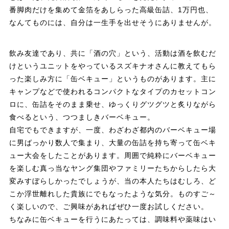
番脚肉だけを集めて金箔をあしらった高級缶詰、1万円也、
なんてものには、自分は一生手を出せそうにありませんが。
飲み友達であり、共に「酒の穴」という、活動は酒を飲むだ
けというユニットをやっているスズキナオさんに教えてもら
った楽しみ方に「缶ベキュー」というものがあります。主に
キャンプなどで使われるコンパクトなタイプのカセットコン
ロに、缶詰をそのまま乗せ、ゆっくりグツグツと炙りながら
食べるという、つつましきバーベキュー。
自宅でもできますが、一度、わざわざ都内のバーベキュー場
に男ばっかり数人で集まり、大量の缶詰を持ち寄って缶ベキ
ュー大会をしたことがあります。周囲で純粋にバーベキュー
を楽しむ真っ当なヤング集団やファミリーたちからしたら大
変みすぼらしかったでしょうが、当の本人たちはむしろ、ど
こか浮世離れした貴族にでもなったような気分。ものすご～
く楽しいので、ご興味があればぜひ一度お試しください。
ちなみに缶ベキューを行うにあたっては、調味料や薬味はい