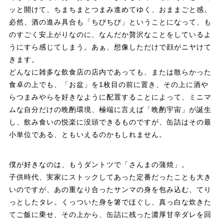
ッと開けて、ちまちまとつまみ進めてゆく、おままごと感。
必然、酒の進み具合も「ちびちび」ということになって、も
のすごく安上がりなのに、なんだか贅沢なことをしているよ
うにすら感じてしまう。あぁ、想像しただけで顔がニヤけて
きます。
どんなに雑多な飲食店の店内であっても、または散らかった
食卓の上でも、「お盆」を1枚目の前に置き、その上に酒や
らつまみやらを好きなように配置することによって、ミニマ
ムな自分だけの晩酌環境、極端に言えば「晩酌宇宙」が誕生
し、飲み食いの悦楽に没頭できるものですが、缶詰はその最
小単位である、ともいえるのかもしれません。
僕が好きなのは、もうダントツで「さんまの蒲焼」。
子供時代、実家にストックしてあった定番だったことも大き
いのですが、あの重なり合ったサンマの身を包み込む、てり
っとしたタレ。くっついた身を箸でほぐし、真っ白な炊きた
てご飯に乗せ、その上から、缶詰に残った濃厚甘辛ダレを回