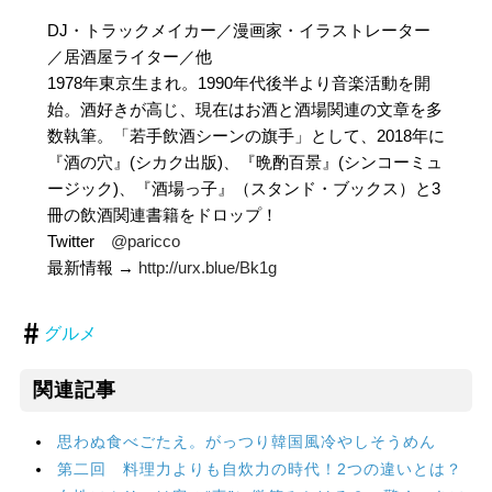
DJ・トラックメイカー／漫画家・イラストレーター
／居酒屋ライター／他
1978年東京生まれ。1990年代後半より音楽活動を開
始。酒好きが高じ、現在はお酒と酒場関連の文章を多
数執筆。「若手飲酒シーンの旗手」として、2018年に
『酒の穴』(シカク出版)、『晩酌百景』(シンコーミュ
ージック)、『酒場っ子』（スタンド・ブックス）と3
冊の飲酒関連書籍をドロップ！
Twitter
@paricco
最新情報 →
http://urx.blue/Bk1g
グルメ
関連記事
思わぬ食べごたえ。がっつり韓国風冷やしそうめん
第二回 料理力よりも自炊力の時代！2つの違いとは？