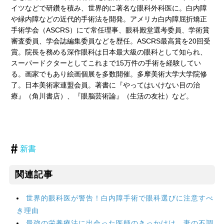
イツなどで研鑽を積み、世界的に著名な眼科外科医に。白内障
や緑内障などの近代的手術法を開発。アメリカ白内障屈折矯正
手術学会（ASCRS）にて常任理事、眼科殿堂選考委員、学術賞
審査委員、学会誌編集委員などを歴任。ASCRS最高賞を20回受
賞。院長を務める深作眼科は日本最大級の眼科として知られ、
スーパードクターとしてこれまで15万件の手術を経験してい
る。画家でもあり絵画個展を多数開催。多摩美術大学大学院修
了。日本美術家連盟会員。著書に『やってはいけない目の治
療』（角川書店）、『眼脳芸術論』（生活の友社）など。
新書
関連記事
世界的眼科医が警告！白内障手術で眼科選びに注意すべ
き理由
最強の栄養療法に出会った医師のきっかけは、妻の不調