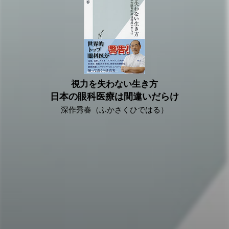
視力を失わない生き方
日本の眼科医療は間違いだらけ
深作秀春（ふかさくひではる）
2018/01/31
海外で修業を積み、数々の治療法を開発。海外の眼科学会で
最高賞を20回受賞している眼科界のゴッドハンドが語る、日
本の眼科の真実。眼に関する日本の非常識、時代遅れを斬
る！ 併せて最善の治療法を解説。