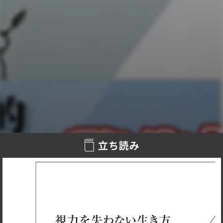
大学病院、総合病院は練習病院と心得よ／目医者と眼科外科
医はまったく違う／白内障も緑内障も真に優秀な眼科外科医
なら治せる／「手術はもっと後で」「薬で様子をみましょ
う」にだまされてはいけない／欧米では眼科外科医は医師の
超エリート／世界で否定された治療法や薬で失明させる日本
の眼科／眼の寿命は65～70年、メンテナンスが大切／レーシ
ックの真実／眼球体操は危険／眼は水で洗うな／網膜剝離は
こうして治す／加齢黄斑変性・糖尿病性網膜症から眼を守る
には／死ぬまで「よく見る」生活術…etc.