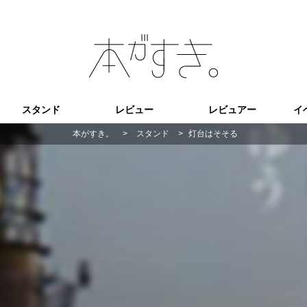
スタンド
レビュー
レビュアー
イ
本がすき。
>
スタンド
>
灯台はそそる