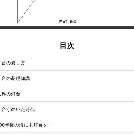
目次
灯台の愛し方
灯台の基礎知識
世界の灯台
灯台守のいた時代
100年後の海にも灯台を！