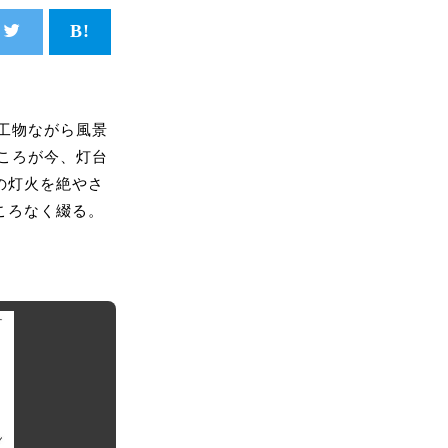
工物ながら風景
ころが今、灯台
の灯火を絶やさ
ころなく綴る。