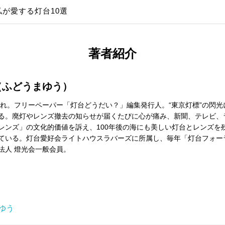
私が愛する灯台10選
著者紹介
（ふどうまゆう）
生まれ。フリーペーパー「灯台どうだい？」編集発行人。“東京灯標”の閃
る。廃灯やレンズ撤去の知らせが届くたびに心が痛み、新聞、テレビ、
レンズ」の文化的価値を訴え、100年後の海にも美しい灯台とレンズを
ている。灯台愛好会ライトハウスラバーズに所属し、毎年「灯台フォー
法人 燈光会一般会員。
ゆう