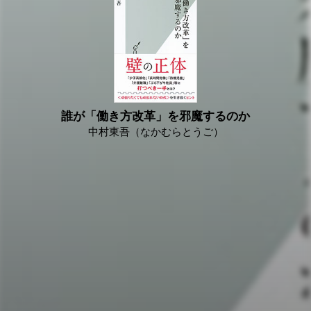
誰が「働き方改革」を邪魔するのか
中村東吾（なかむらとうご）
2018/02/06
本書がつづっていくのは、これからの日本経済を救う主役
「頑張りたくても頑張れない人」への応援歌である。なぜ、
「頑張れない人」が生み出されるのか、その背景にも迫りな
がら、本書を通してこれからの生き方を模索していただけれ
ば幸いである。 （「まえがき」よ