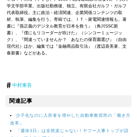
学文学部卒業。出版社勤務後、独立。有限会社ガルフ・ガルフ
代表取締役。主に政治・経済関連、企業関係コンテンツの取
材、執筆、編集を行う。寄稿では、ＩＴ・家電関連情報も。著
書に『孫正義のデジタル教育が日本を救う』（角川SSC新
書）、『僕にもリコーダーが吹けた』（シンコーミュージッ
ク）、『間違っていませんか？ あなたの保育園選び』（自由
現代社）ほか、編集では『金融商品取引法』（渡辺喜美著、文
春新書）などがある。
中村東吾
関連記事
少子化なのに入所者を増やした自動車教習所の「働き方
改革」
「週休3日」は全然楽じゃない！ヤフー人事トップが語