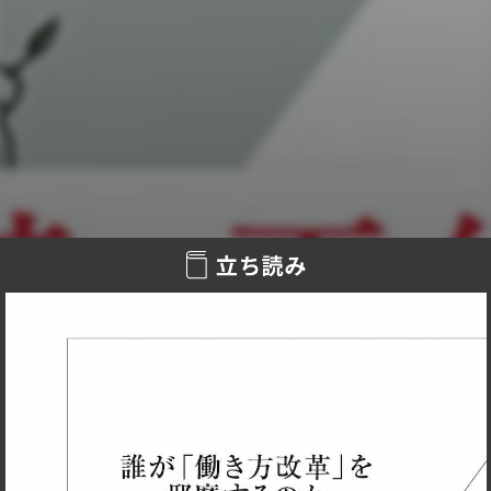
り）
少子高齢化で労働力が減少する日本。その対策として打ち出
されたダイバーシティ。しかし、働き方改革による労働の多
様化戦略は、なかなか浸透しない。それはなぜか？ 「長時間
労働」「待機児童」「介護離職」「ぶら下がり社員」等々、
問題が山積する社会で私たちが持つべきビジョンとは？ ＜
頑張りたくても頑張れない時代＞を生き抜くヒント。