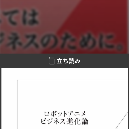
ては悪いことじゃないのに……」（中略）
マーチャンダイジング（商品を買ってもらうための企画）が
存在しなければ『科学忍者隊ガッチャマン』や『マジンガー
Ｚ』、『機動戦士ガンダム』も『超時空要塞マクロス』も、
この世に生まれることはなかった。もしくはもっと別の形に
なっていただろう。（「あとがき」より）