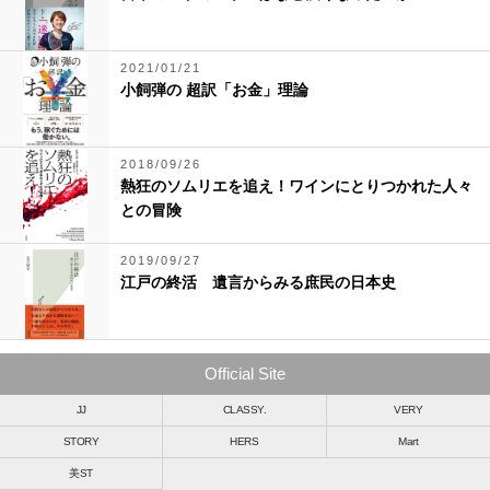
2021/01/21
小飼弾の 超訳「お金」理論
2018/09/26
熱狂のソムリエを追え！ワインにとりつかれた人々
との冒険
2019/09/27
江戸の終活 遺言からみる庶民の日本史
Official Site
JJ
CLASSY.
VERY
STORY
HERS
Mart
美ST