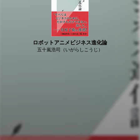
ロボットアニメビジネス進化論
五十嵐浩司（いがらしこうじ）
2018/02/06
「お前はオモチャ屋の手先なのか？」
――これは、あるテレビ番組の会議の席上で、シリーズ構成
を担当する人物に先輩格のシナリオライターが浴びせた言葉
である。
会議が終わったあと、シリーズ構成担当はつぶやいた。
「オモチャが売れたら何がいけないんだろう？ 番組にとっ