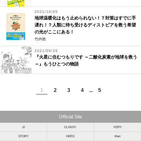
2021/10/05
地球温暖化はもう止められない！？対策はすでに手
遅れ！？人類に待ち受けるディストピアを救う希望
の光がここにある！
竹内敦
2021/09/26
『火星に住むつもりです ～二酸化炭素が地球を救う
～』もうひとつの物語
1
2
3
4
...
5
Official Site
JJ
CLASSY.
VERY
STORY
HERS
Mart