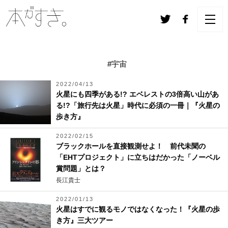
#宇宙
2022/04/13
火星にも四季がある!? エベレストの3倍高い山があ
る!?「旅行先は火星」時代に必須の一冊｜『火星の
歩き方』
2022/02/15
ブラックホールを直接観測せよ！ 前代未聞の
「EHTプロジェクト」に立ちはだかった「ノーベル
賞問題」とは？
長江貴士
2022/01/13
火星はすでに観るモノではなくなった！『火星の歩
き方』三大ツアー