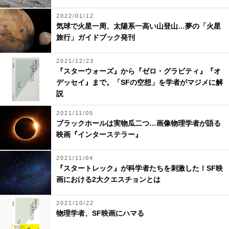
2022/01/12
気球で火星一周、太陽系一高い山登山…夢の「火星
旅行」ガイドブック発刊
2021/12/23
『スターウォーズ』から『ゼロ・グラビティ』『オ
デッセイ』まで。「SFの空想」を学者がマジメに解
説
2021/11/05
ブラックホールは実物瓜二つ…画像物理学者が語る
映画『インターステラー』
2021/11/04
『スタートレック』が科学者たちを刺激した！SF映
画における2大クエスチョンとは
2021/10/22
物理学者、SF映画にハマる