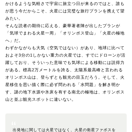
かけるような気軽さで宇宙に旅立つ日が来るのではと、誰も
が思う今だからこそ、火星には完璧な旅行プランを携えて望
みたい。
そんな読者の期待に応える、豪華著者陣が出したプランが
「気球でまわる火星一周」「オリンポス登山」「火星の極地
へ」だ。
わずかながらも大気（空気ではない）があり、地球に比べて
およそ3分の1しかない重力の火星では、すでにドローンが活
躍しており、そういった意味でも気球による移動には説得力
がある。標高2万メートルを誇る、太陽系最高峰と言われる
オリンポス山は、登らずとも観光の目玉だろう。そして、火
星移住を思い描く際に必ず問われる「水問題」を解き明か
す、謎の地下水源や氷床を有する南北の極地は、オリンポス
山と並ぶ観光スポットに違いない。
出発地に関しては火星ではなく、火星の衛星ファボスを