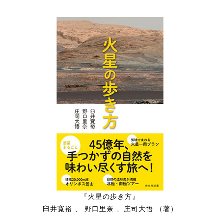
『火星の歩き方』
臼井寛裕 、 野口里奈 、庄司大悟 （著）