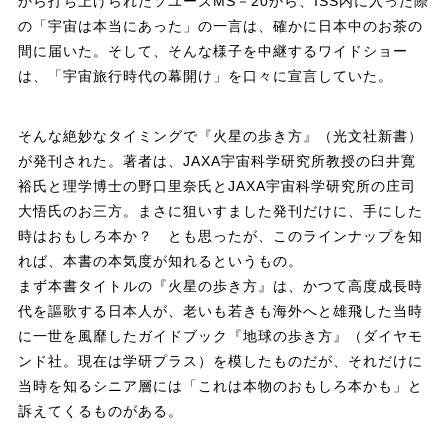
から打ち上げられたソユーズMS－20から、ISS内に入った際
の「宇宙は本当にあった」の一言は、確かに日本中のお茶の
間に届いた。そして、そんな様子を中継するワイドショー
は、「宇宙旅行時代の幕開け」を口々に宣言していた。
そんな絶妙なタイミングで『火星の歩き方』（光文社新書）
が発刊された。著者は、JAXA宇宙科学研究所教授の臼井寛
裕氏と理学博士の野口里奈氏とJAXA宇宙科学研究所の庄司
大悟氏のお三方。まさに狙いすました発刊だけに、手にした
時はおもしろ本か？ とも思ったが、このラインナップを知
れば、本書の本気度が知れるというもの。
まず本書タイトルの『火星の歩き方』は、かつて高度成長時
代を謳歌する日本人が、老いも若きも海外へと雄飛した当時
に一世を風靡したガイドブック『地球の歩き方』（ダイヤモ
ンド社。現在は学研プラス）を模したものだが、それだけに
当時を知るシニア層には「これは本物のおもしろ本かも」と
訴えてくるものがある。