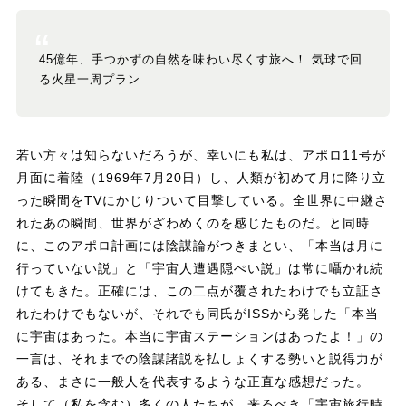
45億年、手つかずの自然を味わい尽くす旅へ！ 気球で回
る火星一周プラン
若い方々は知らないだろうが、幸いにも私は、アポロ11号が
月面に着陸（1969年7月20日）し、人類が初めて月に降り立
った瞬間をTVにかじりついて目撃している。全世界に中継さ
れたあの瞬間、世界がざわめくのを感じたものだ。と同時
に、このアポロ計画には陰謀論がつきまとい、「本当は月に
行っていない説」と「宇宙人遭遇隠ぺい説」は常に囁かれ続
けてもきた。正確には、この二点が覆されたわけでも立証さ
れたわけでもないが、それでも同氏がISSから発した「本当
に宇宙はあった。本当に宇宙ステーションはあったよ！」の
一言は、それまでの陰謀諸説を払しょくする勢いと説得力が
ある、まさに一般人を代表するような正直な感想だった。
そして（私を含む）多くの人たちが、来るべき「宇宙旅行時