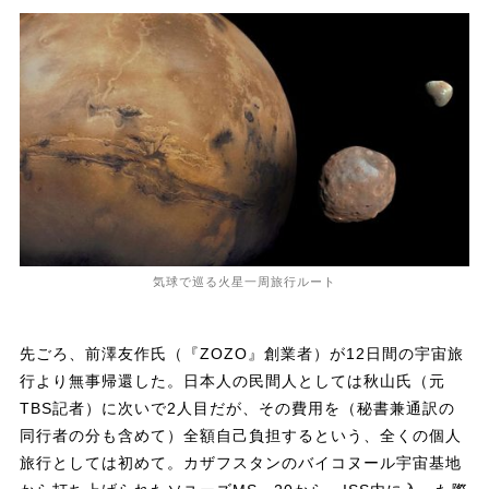
気球で巡る火星一周旅行ルート
先ごろ、前澤友作氏（『ZOZO』創業者）が12日間の宇宙旅
行より無事帰還した。日本人の民間人としては秋山氏（元
TBS記者）に次いで2人目だが、その費用を（秘書兼通訳の
同行者の分も含めて）全額自己負担するという、全くの個人
旅行としては初めて。カザフスタンのバイコヌール宇宙基地