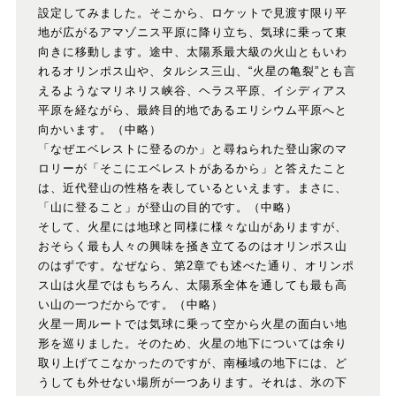
設定してみました。そこから、ロケットで見渡す限り平
地が広がるアマゾニス平原に降り立ち、気球に乗って東
向きに移動します。途中、太陽系最大級の火山ともいわ
れるオリンポス山や、タルシス三山、“火星の亀裂”とも言
えるようなマリネリス峡谷、ヘラス平原、イシディアス
平原を経ながら、最終目的地であるエリシウム平原へと
向かいます。（中略）
「なぜエベレストに登るのか」と尋ねられた登山家のマ
ロリーが「そこにエベレストがあるから」と答えたこと
は、近代登山の性格を表しているといえます。まさに、
「山に登ること」が登山の目的です。（中略）
そして、火星には地球と同様に様々な山がありますが、
おそらく最も人々の興味を掻き立てるのはオリンポス山
のはずです。なぜなら、第2章でも述べた通り、オリンポ
ス山は火星ではもちろん、太陽系全体を通しても最も高
い山の一つだからです。（中略）
火星一周ルートでは気球に乗って空から火星の面白い地
形を巡りました。そのため、火星の地下については余り
取り上げてこなかったのですが、南極域の地下には、ど
うしても外せない場所が一つあります。それは、氷の下