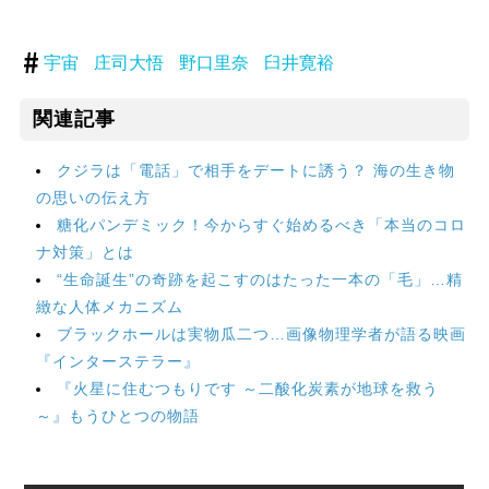
宇宙
庄司大悟
野口里奈
臼井寛裕
関連記事
クジラは「電話」で相手をデートに誘う？ 海の生き物
の思いの伝え方
糖化パンデミック！今からすぐ始めるべき「本当のコロ
ナ対策」とは
“生命誕生”の奇跡を起こすのはたった一本の「毛」…精
緻な人体メカニズム
ブラックホールは実物瓜二つ…画像物理学者が語る映画
『インターステラー』
『火星に住むつもりです ～二酸化炭素が地球を救う
～』もうひとつの物語