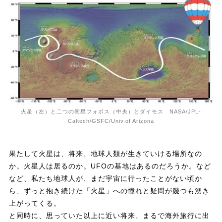
火星（左）と二つの衛星フォボス（中央）とダイモス NASA/JPL-
Caltech/GSFC/Univ.of Arizona
果たして火星は、将来、地球人類が生きていける場所なの
か。火星人は居るのか。UFOの基地はあるのだろうか。など
など、私たち地球人が、まだ宇宙に行ったことがない頃か
ら、ずっと抱き続けた「火星」への憧れと疑問が幾つも湧き
上がってくる。
と同時に、思っていた以上に近い将来、まるで海外旅行に出