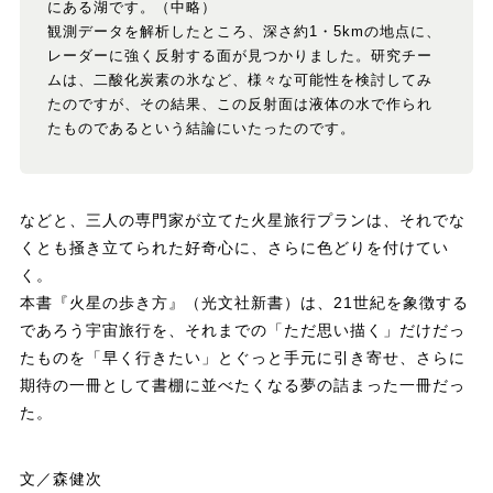
にある湖です。（中略）
観測データを解析したところ、深さ約1・5kmの地点に、
レーダーに強く反射する面が見つかりました。研究チー
ムは、二酸化炭素の氷など、様々な可能性を検討してみ
たのですが、その結果、この反射面は液体の水で作られ
たものであるという結論にいたったのです。
などと、三人の専門家が立てた火星旅行プランは、それでな
くとも掻き立てられた好奇心に、さらに色どりを付けてい
く。
本書『火星の歩き方』（光文社新書）は、21世紀を象徴する
であろう宇宙旅行を、それまでの「ただ思い描く」だけだっ
たものを「早く行きたい」とぐっと手元に引き寄せ、さらに
期待の一冊として書棚に並べたくなる夢の詰まった一冊だっ
た。
文／森健次