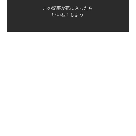
この記事が気に入ったら
いいね！しよう
最新情報をお届けします
Twitterで「本がすき」を
前のページ
次のページ
火星はすでに観るモノではなくなっ
「私たちは毎日、プラスチックを
た！『火星の歩き方』三大ツアー
0.5ミリグラム食べている」危険な
科学物質はどこにある？
ピックアップカテゴリーの一覧へ戻る