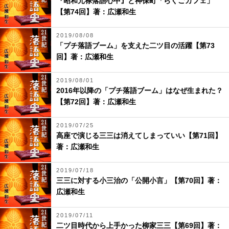
『昭和元禄落語心中』と神保町「らくごカフェ」
【第74回】著：広瀬和生
2019/08/08
「プチ落語ブーム」を支えた二ツ目の活躍【第73
回】著：広瀬和生
2019/08/01
2016年以降の「プチ落語ブーム」はなぜ生まれた？
【第72回】著：広瀬和生
2019/07/25
高座で演じる三三は消えてしまっていい【第71回】
著：広瀬和生
2019/07/18
三三に対する小三治の「公開小言」【第70回】著：
広瀬和生
2019/07/11
二ツ目時代から上手かった柳家三三【第69回】著：