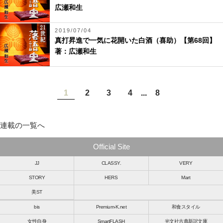
広瀬和生
2019/07/04
真打昇進で一気に花開いた白酒（喜助）【第68回】
著：広瀬和生
1
2
3
4
...
8
連載の一覧へ
Official Site
JJ
CLASSY.
VERY
STORY
HERS
Mart
美ST
bis
Premium-K.net
和食スタイル
女性自身
SmartFLASH
光文社古典新訳文庫