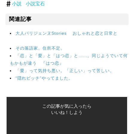
小説
小説宝石
関連記事
大人パリジェンヌStories おしゃれと恋と日常と
その落語家、住所不定。
「恋」と「愛」と「はつ恋」と……。同じようでいて何
もかもが違う 『はつ恋』
「愛」って気持ち悪い。「正しい」って苦しい。
“隠れビッチ”やってました。
この記事が気に入ったら
いいね！しよう