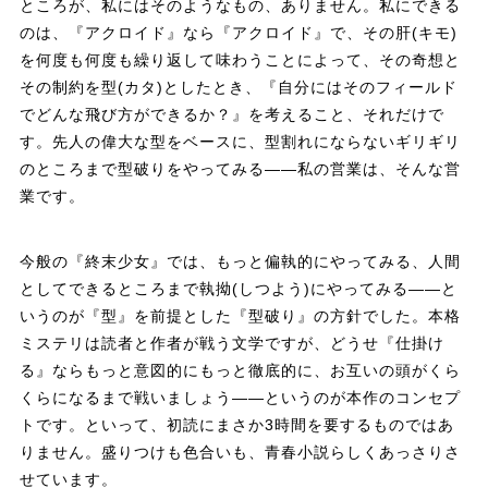
ところが、私にはそのようなもの、ありません。私にできる
のは、『アクロイド』なら『アクロイド』で、その肝(キモ)
を何度も何度も繰り返して味わうことによって、その奇想と
その制約を型(カタ)としたとき、『自分にはそのフィールド
でどんな飛び方ができるか？』を考えること、それだけで
す。先人の偉大な型をベースに、型割れにならないギリギリ
のところまで型破りをやってみる——私の営業は、そんな営
業です。
今般の『終末少女』では、もっと偏執的にやってみる、人間
としてできるところまで執拗(しつよう)にやってみる——と
いうのが『型』を前提とした『型破り』の方針でした。本格
ミステリは読者と作者が戦う文学ですが、どうせ『仕掛け
る』ならもっと意図的にもっと徹底的に、お互いの頭がくら
くらになるまで戦いましょう——というのが本作のコンセプ
トです。といって、初読にまさか3時間を要するものではあ
りません。盛りつけも色合いも、青春小説らしくあっさりさ
せています。