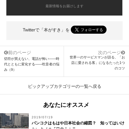
最新情報をお届けします
Twitterで「本がすき」を
前のページ
次のページ
世界一のサービスマンが語る、「お
切符が買えない、電話が怖い――時
店に愛される客」になるたった1つ
代とともに変化する――吃音者の悩
のコツ
み（9）
ピックアップカテゴリーの一覧へ戻る
あなたにオススメ
2019/07/19
バンコクはもはや日本社会の縮図？ 知ってはいけ