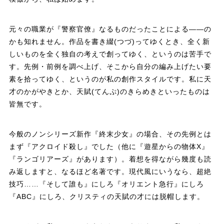
元々の職業が『警察官僚』なるものだったことによる——の
かも知れません。作品を書き綴(つづ)ってゆくとき、全く新
しいものを全く独自の考えで創ってゆく、というのは苦手で
す。先例・前例を調べ上げ、そこから自分の編み上げたい要
素を拾ってゆく、というのが私の創作スタイルです。私に天
才のかがやきとか、天賦(てんぷ)のきらめきといったものは
皆無です。
今般のノンシリーズ新作『終末少女』の場合、その先例とは
まず『アクロイド殺し』でした（他に『遊星からの物体X』
『ランゴリアーズ』があります）。着想を得ながら幾度も読
み返しますと、なるほど名著です。現代風にいうなら、超絶
技巧……『そして誰も』にしろ『オリエント急行』にしろ
『ABC』にしろ、クリスティの天賦の才には脱帽します。