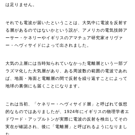
は足りません。
それでも電波が届いたということは、大気中に電波を反射す
る層があるのではないかという説が、アメリカの電気技師ア
ーサー・ケネリーやイギリスのアマチュア研究家オリヴァ
ー・ヘヴィサイドによって出されました。
大気の上層には当時知られていなかった電離層という一部プ
ラズマ化した大気層があり、ある周波数の範囲の電波であれ
ば、地面・海面と電離層の間で反射を繰り返すことによって
地球の裏側にも届くことになります。
これは当初、「ケネリー・ヘヴィサイド層」と呼ばれて仮想
的なものではありましたが、1924年にイギリスの物理学者エ
ドワード・アップルトンが実際に電波の反射を検出してその
実在が確認され、後に「電離層」と呼ばれるようになりまし
た。