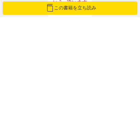
この書籍を立ち読み
太陽は地球と人類にどう影響を与えてい
るか
花岡庸一郎(はなおかよういちろう)
紙版を購入
Amazon
楽天ブックス
紀伊國屋書店
honto
e-hon
立ち読みする
この記事が気に入ったら