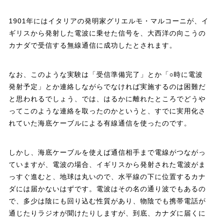
1901年にはイタリアの発明家グリエルモ・マルコーニが、イ
ギリスから発射した電波に乗せた信号を、大西洋の向こうの
カナダで受信する無線通信に成功したとされます。
なお、このような実験は「受信準備完了」とか「○時に電波
発射予定」とか連絡しながらでなければ実施するのは困難だ
と思われるでしょう、では、はるかに離れたところでどうや
ってこのような連絡を取ったのかというと、すでに実用化さ
れていた海底ケーブルによる有線通信を使ったのです。
しかし、海底ケーブルを使えば通信相手まで電線がつながっ
ていますが、電波の場合、イギリスから発射された電波がま
っすぐ進むと、地球は丸いので、水平線の下に位置するカナ
ダには届かないはずです。電波はその名の通り波でもあるの
で、多少は陰にも回り込む性質があり、物陰でも携帯電話が
通じたりラジオが聞けたりしますが、到底、カナダに届くに