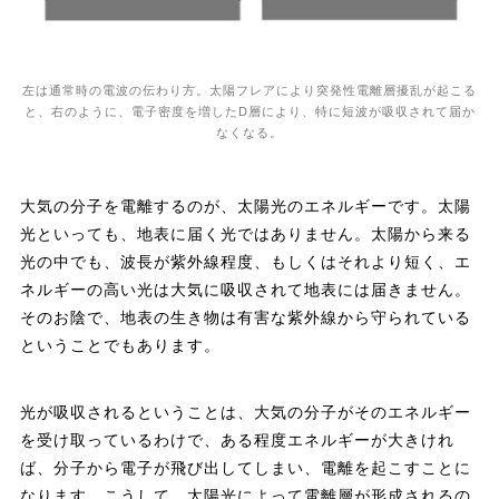
左は通常時の電波の伝わり方。太陽フレアにより突発性電離層擾乱が起こる
と、右のように、電子密度を増したD層により、特に短波が吸収されて届か
なくなる。
大気の分子を電離するのが、太陽光のエネルギーです。太陽
光といっても、地表に届く光ではありません。太陽から来る
光の中でも、波長が紫外線程度、もしくはそれより短く、エ
ネルギーの高い光は大気に吸収されて地表には届きません。
そのお陰で、地表の生き物は有害な紫外線から守られている
ということでもあります。
光が吸収されるということは、大気の分子がそのエネルギー
を受け取っているわけで、ある程度エネルギーが大きけれ
ば、分子から電子が飛び出してしまい、電離を起こすことに
なります。こうして、太陽光によって電離層が形成されるの