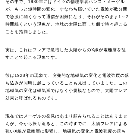
その中で、1930年にはドイツの物理学者ハンス・メーゲル
が、もっと短時間の変化、すなわち届いていた電波が数分間
で急激に弱くなって通信が困難になり、それがそのまま1～2
時間続くという現象が、地球の太陽に面した側で時々起こる
ことを指摘しました。
実は、これはフレアで急増した太陽からのX線が電離層を乱
すことで起こる現象です。
彼は1928年の現象で、突発的な地磁気の変化と電波強度の落
ち込みが同時に起こっていることも見出していました。この
地磁気の変化は磁気嵐ではなく小規模なもので、太陽フレア
効果と呼ばれるものです。
現在ではメーゲルの発見はあまり顧みられることはありませ
んが、今から振り返ると、この時すでに、太陽フレアによる
強いX線が電離層に影響し、地磁気の変化と電波強度の落ち