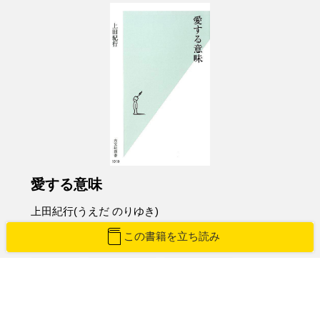
愛する意味
上田紀行(うえだ のりゆき)
この書籍を立ち読み
紙版を購入
Amazon
楽天ブックス
紀伊國屋書店
honto
e-hon
HonyaClub