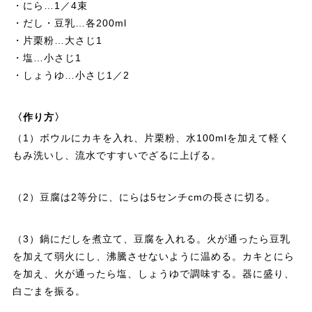
・にら…1／4束
・だし・豆乳…各200ml
・片栗粉…大さじ1
・塩…小さじ1
・しょうゆ…小さじ1／2
〈作り方〉
（1）ボウルにカキを入れ、片栗粉、水100mlを加えて軽く
もみ洗いし、流水ですすいでざるに上げる。
（2）豆腐は2等分に、にらは5センチcmの長さに切る。
（3）鍋にだしを煮立て、豆腐を入れる。火が通ったら豆乳
を加えて弱火にし、沸騰させないように温める。カキとにら
を加え、火が通ったら塩、しょうゆで調味する。器に盛り、
白ごまを振る。