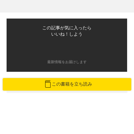
この記事が気に入ったら
いいね！しよう
最新情報をお届けします
この書籍を立ち読み
Twitterで「本がすき」を
前のページ
次のページ
「バカヤロー！」の用法の変遷をた
麻木久仁子支えた「ママには恋愛相
どる
談はしない」愛娘の優しさ