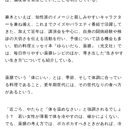
麻木といえば、知性派のイメージと親しみやすいキャラクタ
ーを兼ね備え、これまでクイズやバラエティ番組で活躍して
きた。加えて近年は、講演会を中心に、自身の闘病経験や検
診の大切さを伝える活動を行い、予後について語る機会も多
い。初の料理エッセイ本『ゆらいだら、薬膳』（光文社）で
は、毎日作りやすい薬膳レシピのほか、導き出した“生きやす
い生き方”についても紹介している。
薬膳でいう「体にいい」とは、季節、そして体調に合ってい
る料理であること。更年期世代には、その世代なりの食べ方
があるという。
「近ごろ、やたらと『体を温めなさい』と強調されるでしょ
う？ 若い女性が薄着で体を冷やすのは、確かによくない。
でも、薬膳の考え方では、ポカポカすべきときがあれば、冷