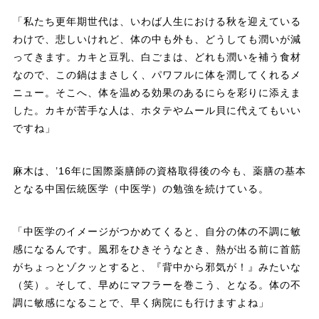
「私たち更年期世代は、いわば人生における秋を迎えている
わけで、悲しいけれど、体の中も外も、どうしても潤いが減
ってきます。カキと豆乳、白ごまは、どれも潤いを補う食材
なので、この鍋はまさしく、パワフルに体を潤してくれるメ
ニュー。そこへ、体を温める効果のあるにらを彩りに添えま
した。カキが苦手な人は、ホタテやムール貝に代えてもいい
ですね」
麻木は、’16年に国際薬膳師の資格取得後の今も、薬膳の基本
となる中国伝統医学（中医学）の勉強を続けている。
「中医学のイメージがつかめてくると、自分の体の不調に敏
感になるんです。風邪をひきそうなとき、熱が出る前に首筋
がちょっとゾクッとすると、『背中から邪気が！』みたいな
（笑）。そして、早めにマフラーを巻こう、となる。体の不
調に敏感になることで、早く病院にも行けますよね」