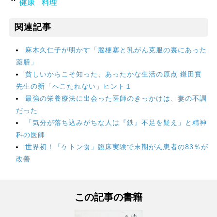
健康
料理
関連記事
麻木久仁子が明かす「脳梗塞と乳がん克服の裏にあった
薬膳」
貧しいからこそ知った、あったかな生活の原点 鎌田實
先生の新「へこたれない」ヒント１
最強の栄養療法に出会った医師のきっかけは、妻の不調
だった
「気分が落ち込みがちな人は『鉄』不足を疑え」と精神
科の医師
世界初！「ケトン食」臨床実験で末期がん患者の83％が
改善
この記事の書籍