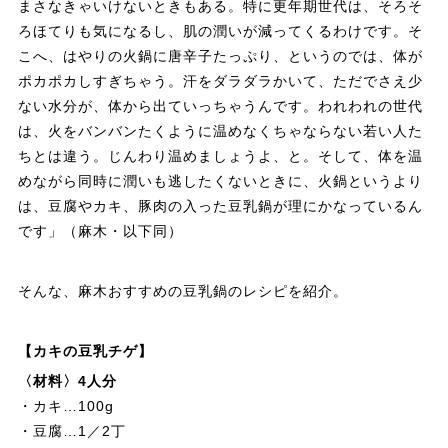
まさなきゃいけないときもある。特に更年期世代は、そろそ
ろほてりも気になるし、肌の潤いが減ってくるわけです。そ
こへ、はやりの火鍋に唐辛子たっぷり、というのでは、体が
ポカポカしすぎちゃう。汗をダラダラかいて、ただでさえ少
ない水分が、体から出ていっちゃうんです。われわれの世代
は、火をバンバンたくように温めなくちゃならない若い人た
ちとは違う。じんわり温めましょうよ、と。そして、体を温
めながら同時に潤いも逃したくないときに、火鍋というより
は、豆腐やカキ、豚肉の入った豆乳鍋が理にかなっているん
です」（麻木・以下同）
そんな、麻木おすすめの豆乳鍋のレシピを紹介。
【カキの豆乳チゲ】
〈材料〉4人分
・カキ…100g
・豆腐…1／2丁