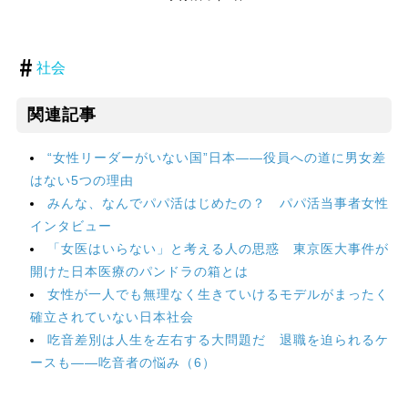
社会
関連記事
“女性リーダーがいない国”日本――役員への道に男女差
はない5つの理由
みんな、なんでパパ活はじめたの？ パパ活当事者女性
インタビュー
「女医はいらない」と考える人の思惑 東京医大事件が
開けた日本医療のパンドラの箱とは
女性が一人でも無理なく生きていけるモデルがまったく
確立されていない日本社会
吃音差別は人生を左右する大問題だ 退職を迫られるケ
ースも――吃音者の悩み（6）