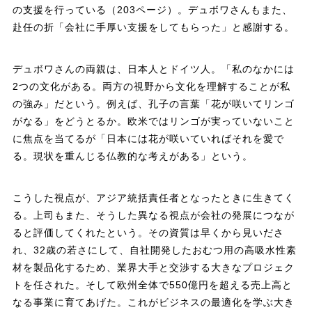
の支援を行っている（203ページ）。デュボワさんもまた、
赴任の折「会社に手厚い支援をしてもらった」と感謝する。
デュボワさんの両親は、日本人とドイツ人。「私のなかには
2つの文化がある。両方の視野から文化を理解することが私
の強み」だという。例えば、孔子の言葉「花が咲いてリンゴ
がなる」をどうとるか。欧米ではリンゴが実っていないこと
に焦点を当てるが「日本には花が咲いていればそれを愛で
る。現状を重んじる仏教的な考えがある」という。
こうした視点が、アジア統括責任者となったときに生きてく
る。上司もまた、そうした異なる視点が会社の発展につなが
ると評価してくれたという。その資質は早くから見いださ
れ、32歳の若さにして、自社開発したおむつ用の高吸水性素
材を製品化するため、業界大手と交渉する大きなプロジェク
トを任された。そして欧州全体で550億円を超える売上高と
なる事業に育てあげた。これがビジネスの最適化を学ぶ大き