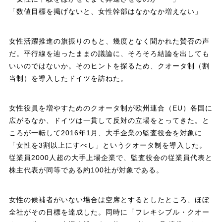
「数値目標を掲げないと、女性幹部はなかなか増えない」
女性活躍推進の旗振りのもと、幾度となく聞かれた賛否の声
だ。平行線を辿ったままの議論に、そろそろ結論を出しても
いいのではないか。そのヒントを探るため、クオータ制（割
当制）を導入したドイツを訪ねた。
女性役員を増やすためのクオータ制が欧州連合（EU）各国に
広がるなか、ドイツは一貫して反対の立場をとってきた。と
ころが一転して2016年1月、大手企業の監査役会を対象に
「女性を3割以上にすべし」というクオータ制を導入した。
従業員2000人超の大手上場企業で、監査役会の従業員代表と
株主代表が同等である約100社が対象である。
女性の候補者がいない場合は空席とするとしたところ、ほぼ
全社がその目標を達成した。同時に「フレキシブル・クオー