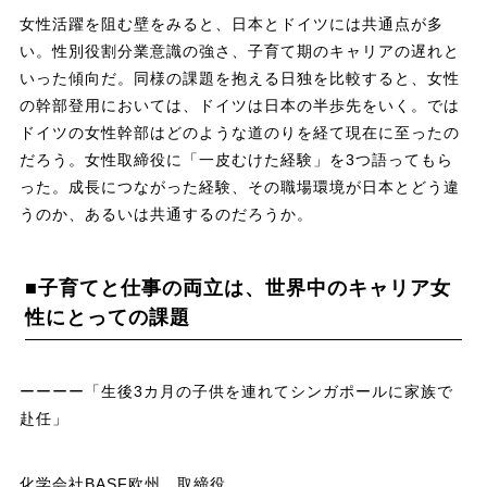
女性活躍を阻む壁をみると、日本とドイツには共通点が多
い。性別役割分業意識の強さ、子育て期のキャリアの遅れと
いった傾向だ。同様の課題を抱える日独を比較すると、女性
の幹部登用においては、ドイツは日本の半歩先をいく。では
ドイツの女性幹部はどのような道のりを経て現在に至ったの
だろう。女性取締役に「一皮むけた経験」を3つ語ってもら
った。成長につながった経験、その職場環境が日本とどう違
うのか、あるいは共通するのだろうか。
■子育てと仕事の両立は、世界中のキャリア女
性にとっての課題
ーーーー「生後3カ月の子供を連れてシンガポールに家族で
赴任」
化学会社BASF欧州 取締役