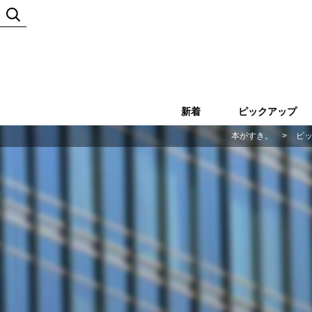
新着
ピックアップ
本がすき。
>
ピ