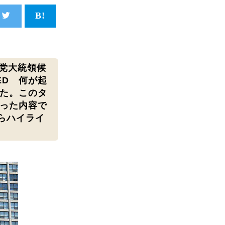
主党大統領候
NED 何が起
た。このタ
った内容で
らハイライ