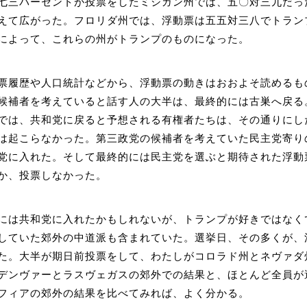
七三パーセントが投票をしたミシガン州では、五〇対三九だっ
えて広がった。フロリダ州では、浮動票は五五対三八でトラン
によって、これらの州がトランプのものになった。
票履歴や人口統計などから、浮動票の動きはおおよそ読めるも
候補者を考えていると話す人の大半は、最終的には古巣へ戻る
では、共和党に戻ると予想される有権者たちは、その通りにし
は起こらなかった。第三政党の候補者を考えていた民主党寄り
党に入れた。そして最終的には民主党を選ぶと期待された浮動
か、投票しなかった。
には共和党に入れたかもしれないが、トランプが好きではなく
していた郊外の中道派も含まれていた。選挙日、その多くが、
た。大半が期日前投票をして、わたしがコロラド州とネヴァダ
デンヴァーとラスヴェガスの郊外での結果と、ほとんど全員が
フィアの郊外の結果を比べてみれば、よく分かる。