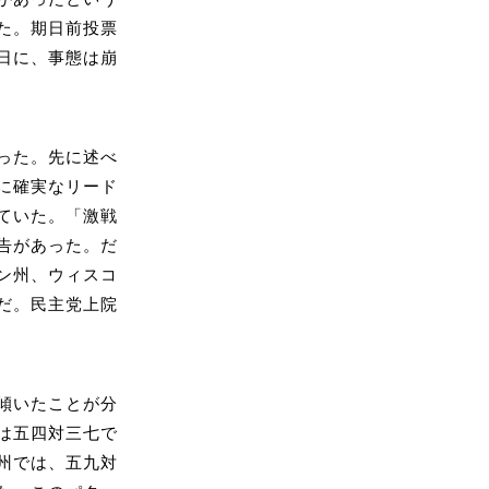
た。期日前投票
日に、事態は崩
った。先に述べ
に確実なリード
ていた。「激戦
告があった。だ
ン州、ウィスコ
だ。民主党上院
傾いたことが分
は五四対三七で
州では、五九対