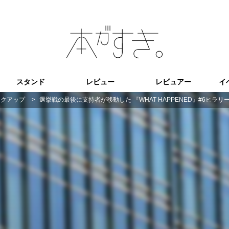
スタンド
レビュー
レビュアー
イ
ックアップ
>
選挙戦の最後に支持者が移動した 『WHAT HAPPENED』#6ヒラ