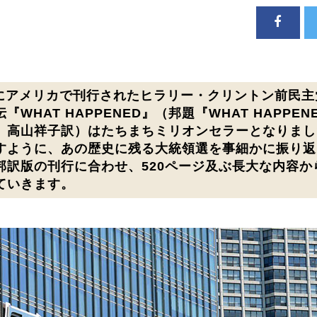
9月にアメリカで刊行されたヒラリー・クリントン前民
『WHAT HAPPENED』（邦題『WHAT HAPPE
』高山祥子訳）はたちまちミリオンセラーとなりまし
すように、あの歴史に残る大統領選を事細かに振り返
邦訳版の刊行に合わせ、520ページ及ぶ長大な内容か
ていきます。