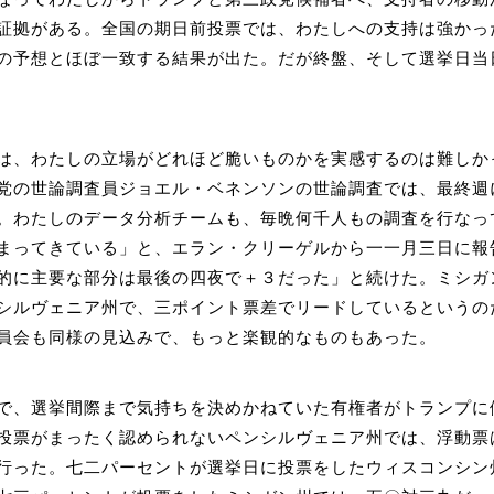
証拠がある。全国の期日前投票では、わたしへの支持は強かっ
の予想とほぼ一致する結果が出た。だが終盤、そして選挙日当
は、わたしの立場がどれほど脆いものかを実感するのは難しか
党の世論調査員ジョエル・ベネンソンの世論調査では、最終週
。わたしのデータ分析チームも、毎晩何千人もの調査を行なっ
まってきている」と、エラン・クリーゲルから一一月三日に報
的に主要な部分は最後の四夜で＋３だった」と続けた。ミシガ
シルヴェニア州で、三ポイント票差でリードしているというの
員会も同様の見込みで、もっと楽観的なものもあった。
で、選挙間際まで気持ちを決めかねていた有権者がトランプに
投票がまったく認められないペンシルヴェニア州では、浮動票
行った。七二パーセントが選挙日に投票をしたウィスコンシン