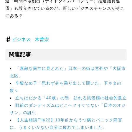
連「時間市場創出（ナイトタイムエコノミー）推進議員連
盟」も設立されているのだ。新しいビジネスチャンスがそこ
にある？
ビジネス
木曽崇
関連記事
「素敵な異性に見とれた」日本一の街は意外や「大阪市
北区」
辛酸なめ子「思わず身を乗り出して聞いた」下ネタの
数々
立ちはだかる「40歳」の壁 訪れる風俗嬢の社会的孤立
戦前のダンディズムはどこへ？イケてない「日本のオジ
サン」の誕生
【人生相談File22】10年前からうつ病とパニック障害
に。うまくいかない自分に疲れてしまいました。