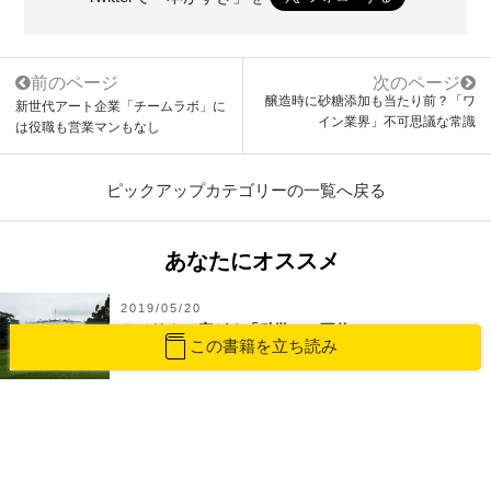
前のページ
次のページ
醸造時に砂糖添加も当たり前？「ワ
新世代アート企業「チームラボ」に
イン業界」不可思議な常識
は役職も営業マンもなし
ピックアップカテゴリーの一覧へ戻る
あなたにオススメ
2019/05/20
アメリカで広がる「科学への不信」
この書籍を立ち読み
2021/01/26
「月に水はある？」――論争の舞台裏と残る謎