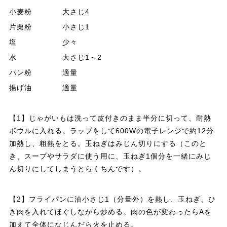
小麦粉 大さじ4
片栗粉 小さじ1
塩 少々
水 大さじ1～2
パン粉 適量
揚げ油 適量
【1】じゃがいもは洗って皮付きのまま半分に切って、耐熱
ボウルに入れる。ラップをして600Wの電子レンジで約12分
加熱し、粗熱をとる。玉ねぎはみじん切りにする（このと
き、スープやサラダに使う用に、玉ねぎ1個分を一緒にみじ
ん切りにしてしまうとらくちんです）。
【2】フライパンに油小さじ1（分量外）を熱し、玉ねぎ、ひ
き肉を入れてほぐしながら炒める。肉の色が変わったらAを
加えて全体になじんだら火を止める。