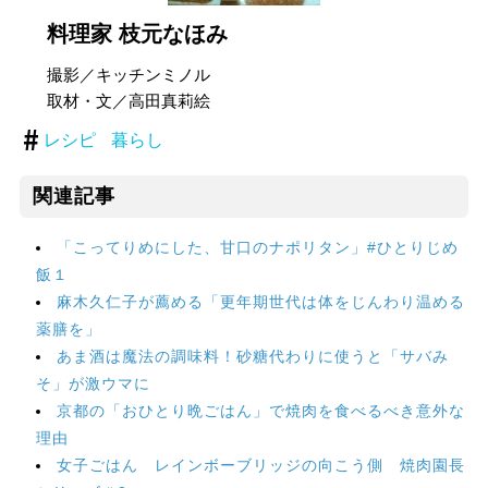
料理家 枝元なほみ
撮影／キッチンミノル
取材・文／高田真莉絵
レシピ
暮らし
関連記事
「こってりめにした、甘口のナポリタン」#ひとりじめ
飯１
麻木久仁子が薦める「更年期世代は体をじんわり温める
薬膳を」
あま酒は魔法の調味料！砂糖代わりに使うと「サバみ
そ」が激ウマに
京都の「おひとり晩ごはん」で焼肉を食べるべき意外な
理由
女子ごはん レインボーブリッジの向こう側 焼肉園長