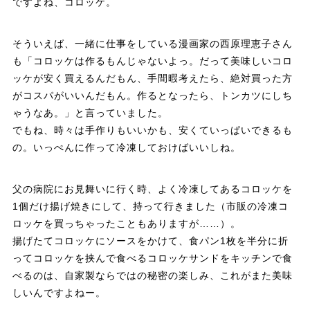
ですよね、コロッケ。
そういえば、一緒に仕事をしている漫画家の西原理恵子さん
も「コロッケは作るもんじゃないよっ。だって美味しいコロ
ッケが安く買えるんだもん、手間暇考えたら、絶対買った方
がコスパがいいんだもん。作るとなったら、トンカツにしち
ゃうなあ。」と言っていました。
でもね、時々は手作りもいいかも、安くていっぱいできるも
の。いっぺんに作って冷凍しておけばいいしね。
父の病院にお見舞いに行く時、よく冷凍してあるコロッケを
1個だけ揚げ焼きにして、持って行きました（市販の冷凍コ
ロッケを買っちゃったこともありますが……）。
揚げたてコロッケにソースをかけて、食パン1枚を半分に折
ってコロッケを挟んで食べるコロッケサンドをキッチンで食
べるのは、自家製ならではの秘密の楽しみ、これがまた美味
しいんですよねー。