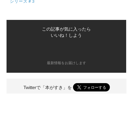
シリーズ＃3
この記事が気に入ったら
いいね！しよう
最新情報をお届けします
Twitterで「本がすき」を
前のページ
次のページ
夏の思い出が涼やかによみがえる
体にいい、使い勝手もいい「甘酢い
「そうめん」【親ごはん第6回】
りこ」【親ごはん第4回】