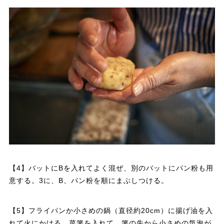
【4】バットにBを入れてよく混ぜ、別のバットにパン粉も用
意する。3に、B、パン粉を順にまぶしつける。
【5】フライパンか小さめの鍋（直径約20cm）に揚げ油を入
れて火にかける。菜箸を入れて、箸の先から小さめの気泡が