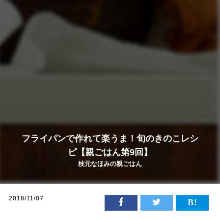
フライパンで作れて楽うま！旬のきのこレシ
ピ【親ごはん第9回】
枝元なほみの親ごはん
2018/11/07