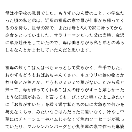
母は小学校の教員でした。もうずいぶん昔のこと。小学生だ
った頃の私と弟は、近所の祖母の家で母が仕事から帰ってく
るのを待ち、祖母の家で、または母と3人で家に帰ってから
夕食をとっていました。サラリーマンだった父は当時、金沢
に単身赴任をしていたので、母は働きながら私と弟との暮ら
しをなんとかまわしていたんだと思います。
祖母の炊くごはんはべちゃっとして柔らかく、苦手でした。
おかずもどうもおばあちゃんくさい、キュウリの酢の物とか
炒り卵とか魚とか。どうもジミジミで華がない。だから母と
帰って、母が作ってくれるごはんのほうがずっと嬉しかった
ような記憶がある。と言っても、ぴよぴよ鳴くひよこみたい
に「お腹がすいた」を繰り返す私たちの口に大急ぎで何かを
与えなくちゃ、みたいなごはんだったに違いなく、冷やし中
華にはチャーシューやハムじゃなくて魚肉ソーセージが載っ
ていたり、マルシンハンバーグとか丸美屋の素で作った麻婆