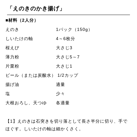
「えのきのかき揚げ」
■材料（2人分）
えのき 1パック（150g）
しいたけの軸 4～6枚分
桜えび 大さじ3
薄力粉 大さじ5～7
片栗粉 大さじ1
ビール（または炭酸水） 1/2カップ
揚げ油 適量
塩 少々
大根おろし、天つゆ 各適量
【1】えのきは石突きを切り落として長さ半分に切り、手で
ほぐす。しいたけの軸は細かくさく。