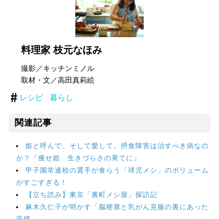
料理家 枝元なほみ
撮影／キッチンミノル
取材・文／高田真莉絵
レシピ
暮らし
関連記事
姫と呼んで、そして愛して。摂食障害は治すべき病なの
か？『痩せ姫 生きづらさの果てに』
甲子園常連校の選手が食らう「球児メシ」のボリューム
がすごすぎる！
【立ち読み】東京「裏町メシ屋」探訪記
麻木久仁子が明かす「脳梗塞と乳がん克服の裏にあった
薬膳」