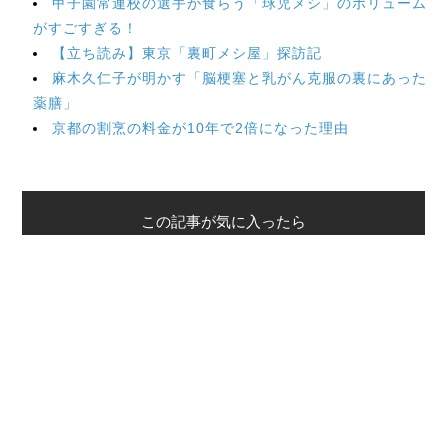
甲子園常連校の選手が食らう「球児メシ」のボリューム
がすごすぎる！
【立ち読み】東京「裏町メシ屋」探訪記
麻木久仁子が明かす「脳梗塞と乳がん克服の裏にあった
薬膳」
京都の割烹の料金が10年で2倍になった理由
この記事が気に入ったら
いいね！しよう
最新情報をお届けします
Twitterで「本がすき」を