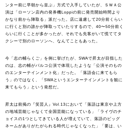
ンター前に早朝から並ぶ」方式で入手していたが、ＳＷＡ公
演は「ローソン店内の発券機Loppiの前に発売開始時間より
かなり前から陣取る」派だった。店に遠慮して20分前くらい
に行くと別の誰かが陣取っていたりするので、40〜50分前く
らいに行くことが多かったが、それでも先客がいて慌ててタ
クシーで別のローソンへ、なんてこともあった。
今「志の輔らくご」を例に挙げたが、SWAで昇太が目指した
のは、志の輔がパルコ公演で体現したような「公演そのもの
のエンターテインメント化」だった。「落語会に来てもら
う」のではなく、「SWAというエンターテインメントを観に
来てもらう」という発想だ。
昇太は前掲の『笑芸人』Vol.13において「落語は東京や上方
の地域芸能じゃなくて全国芸能になっている」「ライヴのチ
ョイスの1つとしてきている人が増えていて、落語のビッグ
ネームがありがたがられる時代じゃなくなった」「要は、い