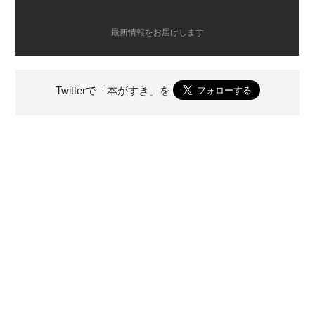
最新情報をお届けします
Twitterで「本がすき」を
前のページ
次のページ
新作落語の地位向上を果たした
5万5千人を動員ーー「大銀座落語
SWA【第21回】著：広瀬和生
祭2008」【第19回】著：広瀬和生
広瀬和生『21世紀落語史』カテゴリーの一覧へ戻る
あなたにオススメ
2019/04/04
談志、最後の「ひとり会」【第55回】著：広瀬和生