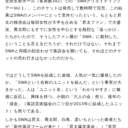
安田生命ホール（客席数342）での「SWAクリエイティブツ
アーVol.1」。このチケットは発売して数時間で完売。この結
果はSWAのメンバーにとって意外だったという。もともと昇
太の独演会は毎回女性が大半を占める「昇太ファン」で大盛
況、喬太郎にもすでに女性を中心とする熱烈な「追っかけ」
たちがいたので、そうしたファン層が「SWA」に殺到した、
ということも言えるだろうが、それだけではない。それまで
SWAと同様の顔合わせで落語会を開いても、それほどのチケ
ットの売れ行きはなかったのだから。
ではどうしてSWAを結成した途端、人気が一気に爆発したの
か。「SWAという名称のユニットを組んだ」という事実が大
きかった。人は「ユニット名」という「わかりやすさ」に敏
感に反応し、興味を持つ。小朝の「六人の会」然り、後年の
「成金」（落語芸術協会の二ツ目が2013年に結成したユニッ
ト）も然りである。
しかもSWAは昇太、喬太郎、白鳥、彦いちといった曲者たち
が「新作落語ブームが来た！」「昇太爆笑革命」（『笑芸