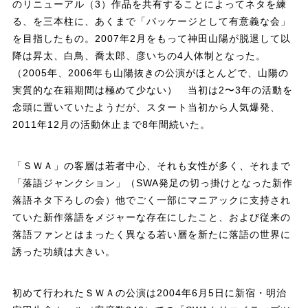
のリニューアル（3）作品を共有することによってネタを練
る、を三本柱に、あくまで「パッケージとして有意義な会」
を目指したもの。2007年2月をもって神田山陽が脱退して以
降は昇太、白鳥、喬太郎、彦いちの4人体制となった。
（2005年、2006年も山陽抜きの公演がほとんどで、山陽の
実質的な在籍期間は極めて少ない） 当初は2〜3年の活動を
念頭に置いていたようだが、スタート当初から人気爆発、
2011年12月の活動休止まで8年間続いた。
「ＳＷＡ」の客層は若者中心、それも女性が多く、それまで
「落語ジャンクション」（SWA発足の切っ掛けとなった新作
落語ネタ下ろしの会）他でごく一部にマニアックに支持され
ていた新作落語をメジャーな存在にしたこと、および従来の
落語ファンとはまったく異なる若い層を新たに落語の世界に
誘った功績は大きい。
初めて行われたＳＷＡの公演は2004年6月5日に新宿・明治