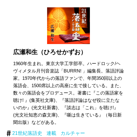
広瀬和生（ひろせかずお）
1960年生まれ。東京大学工学部卒。ハードロック/ヘ
ヴィメタル月刊音楽誌「BURRN! 」編集長。落語評論
家。1970年代からの落語ファンで、年間350回以上の
落語会、1500席以上の高座に生で接している。また、
数々の落語会をプロデュース。著書に『この落語家を
聴け! 』(集英社文庫)、『落語評論はなぜ役に立たな
いのか』(光文社新書)、『談志は「これ」を聴け!』
(光文社知恵の森文庫)、『噺は生きている』（毎日新
聞出版）などがある。
21世紀落語史
連載
カルチャー