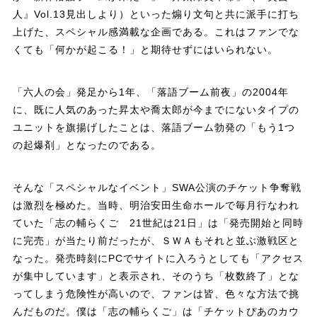
人』Vol.13見出しより）といった煽り文句と共に派手に打ち
上げた、スペシャル感満載な企画である。これはファンでな
くても「何かが起こる！」と期待せずにはいられない。
「六人の会」発足から1年、「落語ブーム前夜」の2004年
に、既に人気のあった昇太や喬太郎が今までにないタイプの
ユニットを旗揚げしたことは、落語ブーム勃発の「もう1つ
の起爆剤」となったのである。
そんな「スペシャルなイベント」SWA公演のチケット争奪戦
は激烈を極めた。当時、明治安田生命ホールで毎月行なわれ
ていた「志の輔らくご 21世紀は21日」は「発売開始と同時
に完売」が当たり前だったが、ＳＷＡもそれと並ぶ激戦区と
なった。発売時刻にPCでサイトに入ろうとしても「アクセス
が集中しています」と表示され、そのうち「枚数終了」とな
ってしまう危険性が高いので、ファンは皆、色々な方法で挑
んだものだ。僕は「志の輔らくご」は「チケットぴあのカウ