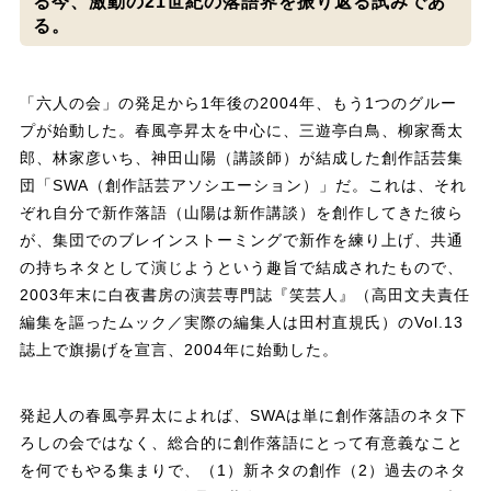
る今、激動の21世紀の落語界を振り返る試みであ
る。
「六人の会」の発足から1年後の2004年、もう1つのグルー
プが始動した。春風亭昇太を中心に、三遊亭白鳥、柳家喬太
郎、林家彦いち、神田山陽（講談師）が結成した創作話芸集
団「SWA（創作話芸アソシエーション）」だ。これは、それ
ぞれ自分で新作落語（山陽は新作講談）を創作してきた彼ら
が、集団でのブレインストーミングで新作を練り上げ、共通
の持ちネタとして演じようという趣旨で結成されたもので、
2003年末に白夜書房の演芸専門誌『笑芸人』（高田文夫責任
編集を謳ったムック／実際の編集人は田村直規氏）のVol.13
誌上で旗揚げを宣言、2004年に始動した。
発起人の春風亭昇太によれば、SWAは単に創作落語のネタ下
ろしの会ではなく、総合的に創作落語にとって有意義なこと
を何でもやる集まりで、（1）新ネタの創作（2）過去のネタ