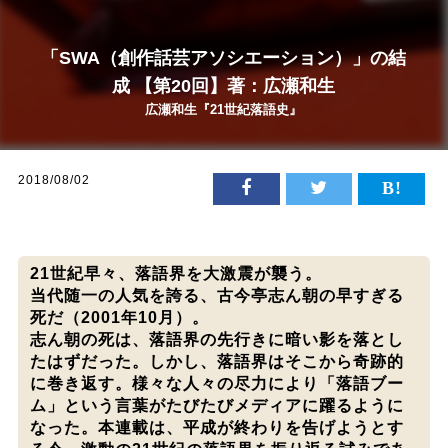
「SWA（創作話芸アソシエーション）」の結
成 【第20回】著：広瀬和生
広瀬和生『21世紀落語史』
2018/08/02
21世紀早々、落語界を大激震が襲う。
当代随一の人気を誇る、古今亭志ん朝の早すぎる
死だ（2001年10月）。
志ん朝の死は、落語界の先行きに暗い影を落とし
たはずだった。しかし、落語界はそこから奇跡的
に巻き返す。様々な人々の尽力により「落語ブー
ム」という言葉がたびたびメディアに躍るように
なった。本連載は、平成が終わりを告げようとす