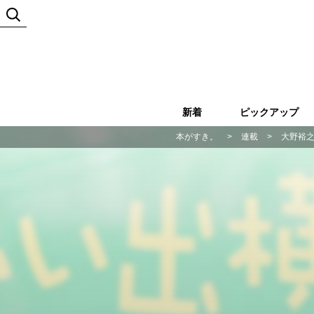
新着
ピックアップ
本がすき。
>
連載
>
大野裕之