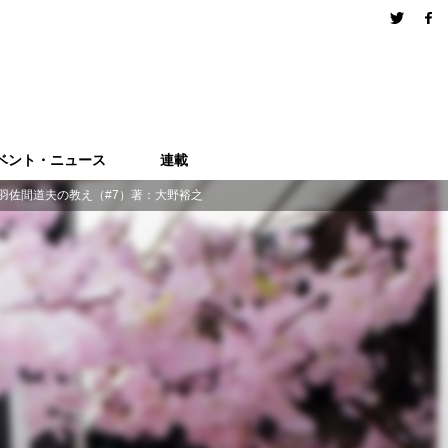
ベント・ニュース
連載
羽佐間道夫の教え（#7）著：大野裕之