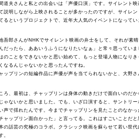
間道夫さんと私との出会いは「声優口演」です。サイレント映
て説明しながら上映されることが多かったのですが、サイレン
てるというプロジェクトで、近年大人気のイベントになってい
吾郎さんがNHKでサイレント映画の弁士をして、それが素晴
んだったら、ああいうふうになりたいなぁ」と常々思っていま
はのことをできないかと思い始めて、もっと登場人物になりき
くなるんじゃないかと思ったんですね。
ャップリンの短編作品に声優が声を当てられないかと、大野さ
ころ、最初は、チャップリンは身体の動きだけで面白いのだか
じゃないかと思いました。でも、いざ口演すると、サントリーホ
い声で揺れたんです。今までチャップリンを見たことのなかっ
チャップリン面白かった」と言ってる。これはすごいことだと
本の話芸の究極のコラボ。クラシック映画を蘇らせて若い世代
す。