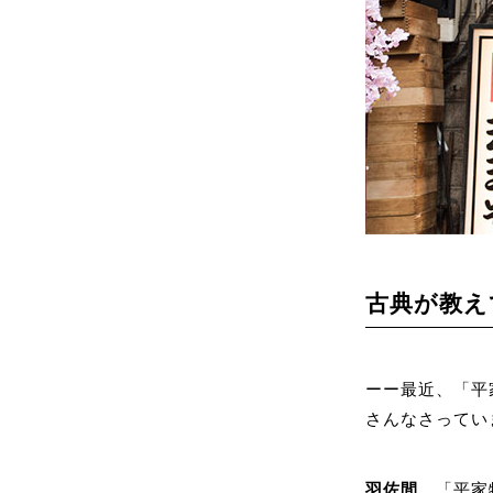
古典が教え
ーー最近、「平
さんなさってい
羽佐間
「平家物