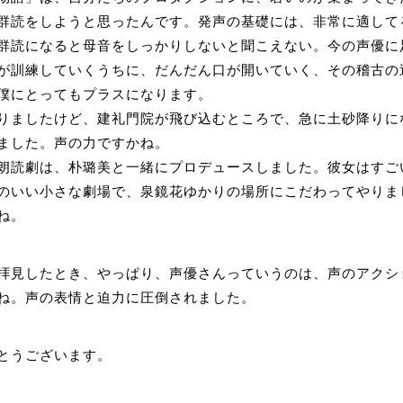
群読をしようと思ったんです。発声の基礎には、非常に適して
群読になると母音をしっかりしないと聞こえない。今の声優に
が訓練していくうちに、だんだん口が開いていく、その稽古の
僕にとってもプラスになります。
りましたけど、建礼門院が飛び込むところで、急に土砂降りに
ました。声の力ですかね。
朗読劇は、朴璐美と一緒にプロデュースしました。彼女はすご
のいい小さな劇場で、泉鏡花ゆかりの場所にこだわってやりま
ね。
拝見したとき、やっぱり、声優さんっていうのは、声のアクシ
ね。声の表情と迫力に圧倒されました。
とうございます。