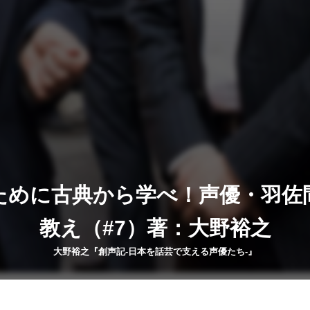
ために古典から学べ！声優・羽佐
教え（#7）著：大野裕之
大野裕之『創声記-日本を話芸で支える声優たち-』