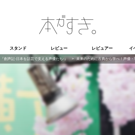
スタンド
レビュー
レビュアー
イ
『創声記-日本を話芸で支える声優たち-』
>
未来のために古典から学べ！声優・