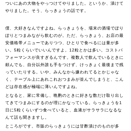
ついにあの大物をやっつけてやりました。というか、漬けて
やりました。そう、らっきょうの話です。
僕、大好きなんですよね。らっきょうを、場末の酒場でぽり
ぽりとつまみながら飲むのが。ただ、らっきょう、お店の最
安価格帯メニューでありつつ、ひとりで食べるには量が多
い。5粒くらいでいいんですよ。12粒とかは多い。コストパ
フォーマンスが良すぎるんです。複数人で飲んでいるときに
頼んでも、自分以外誰も手をつけず、けっきょく最後まで残
っていたりする。いや、みんなから嫌われてるとかじゃな
く、テーブル上にあれこれおつまみが並んでしまうと、こん
どは存在感が極端に薄いんですよね。
となると、家に常備し、晩酌のときに好きな数だけ取り出し
てきてつまみにするのが理にかなっている。らっきょうを1
日に5粒くらいずつ食べていると、血液がサラサラになるな
んて話も聞きますし。
ところがです。市販のらっきょうには甘酢漬けのものが多