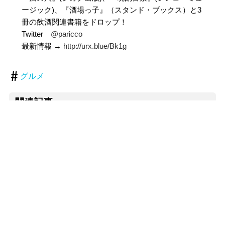
ージック)、『酒場っ子』（スタンド・ブックス）と3
冊の飲酒関連書籍をドロップ！
Twitter
@paricco
最新情報 →
http://urx.blue/Bk1g
グルメ
関連記事
いまさらファミレス飲みにハマる
「もう這い上がれない」と思った時、なぜか手に取って
しまう本がある 『昨夜のカレー、明日のパン』
20年間子育てをしてきた人気料理家が語る「子どものレ
シピは10個あれば大丈夫」な理由
思わぬ食べごたえ。がっつり韓国風冷やしそうめん
「ニュー新橋ビルのラビリンスにハマる」その（1）
【第1回】 著：鈴木隆祐