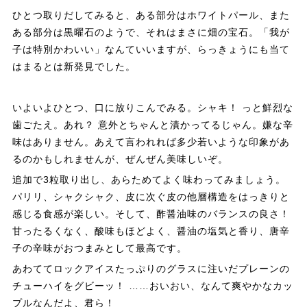
ひとつ取りだしてみると、ある部分はホワイトパール、また
ある部分は黒曜石のようで、それはまさに畑の宝石。「我が
子は特別かわいい」なんていいますが、らっきょうにも当て
はまるとは新発見でした。
いよいよひとつ、口に放りこんでみる。シャキ！ っと鮮烈な
歯ごたえ。あれ？ 意外とちゃんと漬かってるじゃん。嫌な辛
味はありません。あえて言われれば多少若いような印象があ
るのかもしれませんが、ぜんぜん美味しいぞ。
追加で3粒取り出し、あらためてよく味わってみましょう。
パリリ、シャクシャク、皮に次ぐ皮の他層構造をはっきりと
感じる食感が楽しい。そして、酢醤油味のバランスの良さ！
甘ったるくなく、酸味もほどよく、醤油の塩気と香り、唐辛
子の辛味がおつまみとして最高です。
あわててロックアイスたっぷりのグラスに注いだプレーンの
チューハイをグビーッ！ ……おいおい、なんて爽やかなカッ
プルなんだよ、君ら！