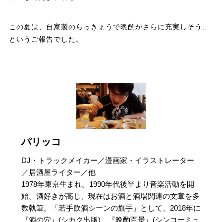
この夏は、自家製のらっきょうで晩酌がさらに充実しそう、
というご報告でした。
パリッコ
DJ・トラックメイカー／漫画家・イラストレーター
／居酒屋ライター／他
1978年東京生まれ。1990年代後半より音楽活動を開
始。酒好きが高じ、現在はお酒と酒場関連の文章を多
数執筆。「若手飲酒シーンの旗手」として、2018年に
『酒の穴』(シカク出版)、『晩酌百景』(シンコーミュ