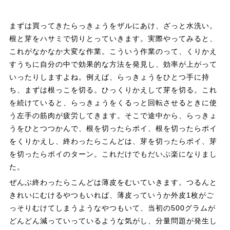
まずは買ってきたらっきょうをザルにあけ、ざっと水洗い。
根と芽をハサミで切りとっていきます。実際やってみると、
これがなかなか大変な作業。こういう作業のって、くりかえ
すうちに自分の中で効果的な方法を発見し、効率が上がって
いったりしますよね。例えば、らっきょうをひとつ手に持
ち、まずは根っこを切る。ひっくりかえして芽を切る。これ
を続けていると、らっきょうをくるっと回転させるときに使
う左手の筋肉が疲労してきます。そこで途中から、らっきょ
うをひとつつかんで、根を切ったらポイ、根を切ったらポイ
をくりかえし、終わったらこんどは、芽を切ったらポイ、芽
を切ったらポイのターン。これだけでもだいぶ楽になりまし
た。
ぜんぶ終わったらこんどは薄皮をむいていきます。つるんと
きれいにむけるやつもいれば、薄皮っていうか外皮1枚がご
っそりむけてしまうようなやつもいて、当初の500グラムが
どんどん減っていっているような気がし、分量問題が発生し