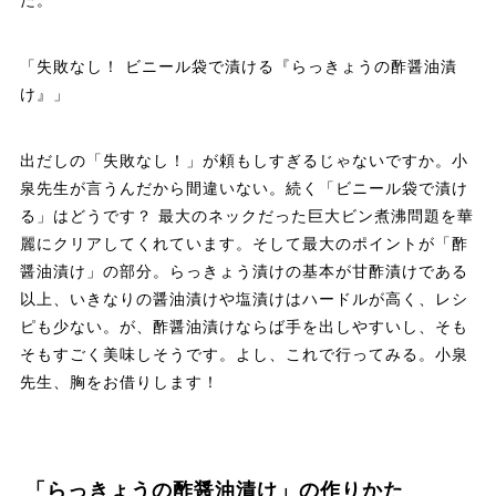
た。
「失敗なし！ ビニール袋で漬ける『らっきょうの酢醤油漬
け』」
出だしの「失敗なし！」が頼もしすぎるじゃないですか。小
泉先生が言うんだから間違いない。続く「ビニール袋で漬け
る」はどうです？ 最大のネックだった巨大ビン煮沸問題を華
麗にクリアしてくれています。そして最大のポイントが「酢
醤油漬け」の部分。らっきょう漬けの基本が甘酢漬けである
以上、いきなりの醤油漬けや塩漬けはハードルが高く、レシ
ピも少ない。が、酢醤油漬けならば手を出しやすいし、そも
そもすごく美味しそうです。よし、これで行ってみる。小泉
先生、胸をお借りします！
「らっきょうの酢醤油漬け」の作りかた