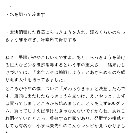
↓
・水を切って冷ます
↓
・煮沸消毒した容器にらっきょうを入れ、浸るくらいのらっ
きょう酢を注ぎ、冷暗所で保存する
ね？ 手順がややこしいんですよ。あと、らっきょうを漬け
る巨大なビンを煮沸消毒するという事の重大さ！ 結果おじ
けづいては、「来年こそは挑戦しよう」とあきらめるのを繰
り返す人生を送ってきました。
ところが今年の僕、ついに「変わらなきゃ」と決意したんで
す。店頭に出だしたらっきょうを見つけ、えいやっと、まず
は買ってしまうところから始めました。とりあえず500グラ
ム。買ってしまえば漬けなきゃなんないですからね。あれこ
れ調べていたところ、尊敬する作家であり、発酵学の権威と
しても有名な、小泉武夫先生のこんなレシピが見つかりまし