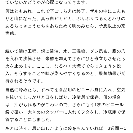
ていないかどうかが心配になってきます。
何はともあれ、これで下ごしらえは終了。ザルの中にこんも
りと山になった、真っ白ピカピカ、ぷりぷりつるんとハリの
あるらっきょうたちをあらためて眺めみたら、予想以上の充
実感。
続いて漬け工程。鍋に醤油、水、三温糖、ダシ昆布、鷹の爪
を入れて沸騰させ、米酢を加えてさらにひと煮立ちさせたら
火を止めます。ここに、なるべく大慌てでらっきょうを投
入。そうすることで味が染みやすくなるのと、殺菌効果が期
待されるそうです。
自然に冷めたら、すべてを食品用のビニール袋に入れ、空気
を抜いてしっかりと口をしばり、冷暗所で保存。僕の場合
は、汁がもれるのがこわいので、さらにもう1枚のビニール
袋で覆い、大きめのタッパーに入れてフタをし、冷蔵庫で保
管することにしました。
あとは時々、思い出したように袋をもんでいれば、3週間～1