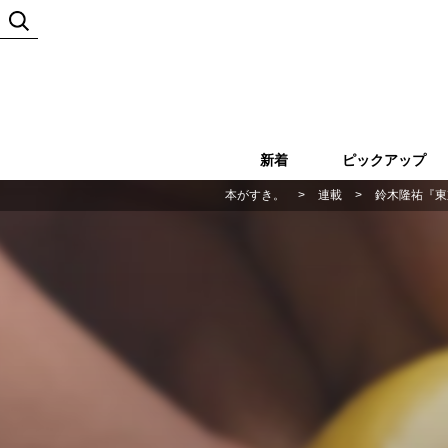
新着
ピックアップ
本がすき。
>
連載
>
鈴木隆祐『東