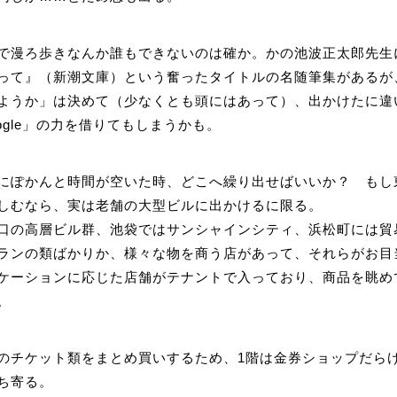
で漫ろ歩きなんか誰もできないのは確か。かの池波正太郎先生
って』（新潮文庫）という奮ったタイトルの名随筆集があるが
ようか」は決めて（少なくとも頭にはあって）、出かけたに違
ogle」の力を借りてもしまうかも。
にぽかんと時間が空いた時、どこへ繰り出せばいいか？ もし
しむなら、実は老舗の大型ビルに出かけるに限る。
口の高層ビル群、池袋ではサンシャインシティ、浜松町には貿
ランの類ばかりか、様々な物を商う店があって、それらがお目
ケーションに応じた店舗がテナントで入っており、商品を眺め
。
のチケット類をまとめ買いするため、1階は金券ショップだら
ち寄る。