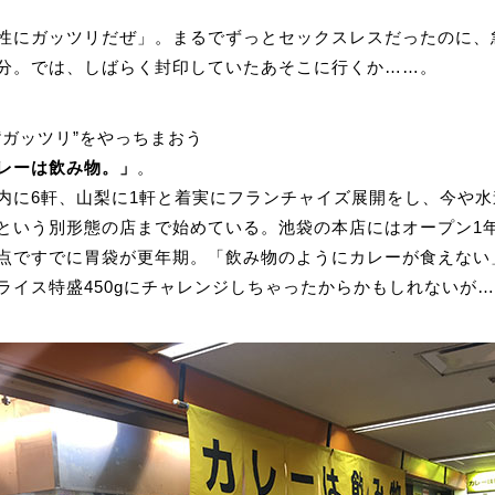
性にガッツリだぜ」。まるでずっとセックスレスだったのに、
分。では、しばらく封印していたあそこに行くか……。
“ガッツリ”をやっちまおう
レーは飲み物。」
。
内に6軒、山梨に1軒と着実にフランチャイズ展開をし、今や
という別形態の店まで始めている。池袋の本店にはオープン1
点ですでに胃袋が更年期。「飲み物のようにカレーが食えない
ライス特盛450gにチャレンジしちゃったからかもしれないが