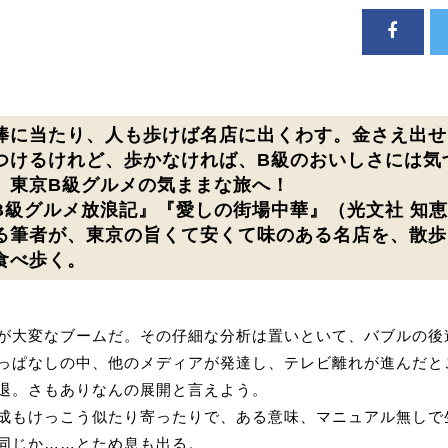
棒に当たり、人も歩けば名店に出くわす。金さえ出せ
つけるけれど、歩かなければ、B級のおいしさには気
、東京B級グルメの気ままな旅へ！
B級グルメ放浪記』『愛しの街場中華』（光文社 知
る筆者が、東京の旨くて安くて味のある名店を、散歩
食べ歩く。
が大変なブームだ。その仔細な分析は置いといて、バブルの後
っぱなしの中、他のメディアが発達し、テレビ離れが進んだと
退。さもありなんの展開と言えよう。
成もけっこう似たり寄ったりで、ある意味、マニュアル無しで
同じか……とため息も出る。