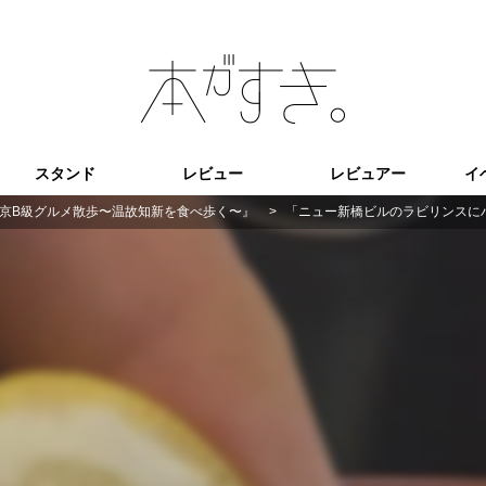
スタンド
レビュー
レビュアー
イ
京B級グルメ散歩〜温故知新を食べ歩く〜』
>
「ニュー新橋ビルのラビリンスにハ