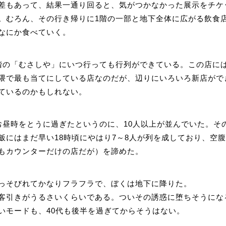
差もあって、結果一通り回ると、気がつかなかった展示をチケ
。むろん、その行き帰りに1階の一部と地下全体に広がる飲食
なにか食べていく。
階の「むさしや」にいつ行っても行列ができている。この店に
隈で最も当てにしている店なのだが、辺りにいろいろ新店がで
ているのかもしれない。
お昼時をとうに過ぎたというのに、10人以上が並んでいた。そ
飯にはまだ早い18時頃にやはり7～8人が列を成しており、空腹
もカウンターだけの店だが）を諦めた。
っそびれてかなりフラフラで、ぼくは地下に降りた。
客引きがうるさいくらいである。ついその誘惑に堕ちそうにな
いモードも、40代も後半を過ぎてからそうはない。