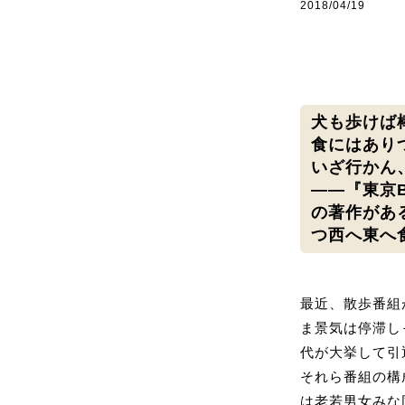
2018/04/19
犬も歩けば
食にはあり
いざ行かん
――『東京
の著作があ
つ西へ東へ
最近、散歩番組
ま景気は停滞し
代が大挙して引
それら番組の構
は老若男女みな