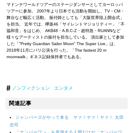
マドンナワールドツアーのステージダンサーとしてヨーロッパ
ツアーに参加。 2007年より日本でも活動を開始し、TV・CM・
舞台など幅広く活動。 振付師としても「大阪世界陸上開会式」
を担当。 近年では、欅坂46「サイレントマジョリティー」「不
協和音」をはじめ、 AKB48・A.B.C-Z・超特急・RUANNなど
様々なアーティストの振付を担当している。 演出家として参加
した「"Pretty Guardian Sailor Moon" The Super Live」は、
2018年11月にパリ公演を行った。「The fastest 20 m
moonwalk」ギネス記録保持者でもある。
ノンフィクション
エンタメ
関連記事
ジャンパーズがやって来る ヤァ！ヤァ！ヤァ！ 太田
忠司
「ナンバーワン」を意識する人間だけが「ナンバーワ