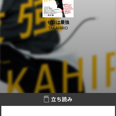
ゼロは最強
TAKAHIRO
2019/02/26
欅坂46など人気アーティストの才能を次々と開花させ時代を
アップデートし続けている天才振付師が初めて綴る、人生と
ビジネスの本質と道の切り拓き方！