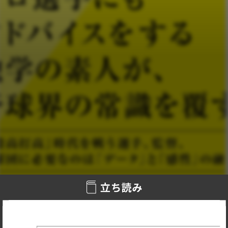
データ分析が当たり前となった今、世界トップの選手たちや
常勝球団はどのように周りと差をつけているのか?
ダルビッシュ有選手を筆頭に多くのプロ野球選手や専門家か
ら支持を集める謎の素人「お股ニキ」が、未だに言語化、数
値化されていない野球界の最先端トレンドを分析。
新たな魔球の投げ方からデータに依存しすぎない選手評価、
球団経営の未来を知ることで、野球はもっと奥深く、楽しく
なる!