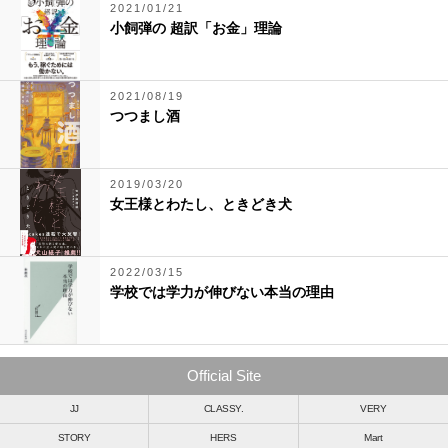
2021/01/21
小飼弾の 超訳「お金」理論
2021/08/19
つつまし酒
2019/03/20
女王様とわたし、ときどき犬
2022/03/15
学校では学力が伸びない本当の理由
Official Site
JJ
CLASSY.
VERY
STORY
HERS
Mart