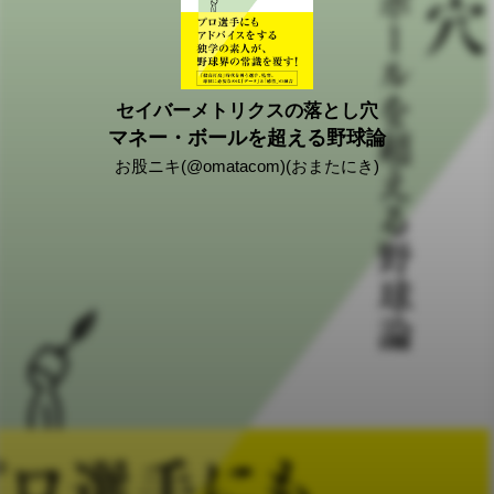
セイバーメトリクスの落とし穴
マネー・ボールを超える野球論
お股ニキ(@omatacom)(おまたにき)
2019/03/18
統計データを基に選手やチームを評価するセイバーメトリク
スは、もはや野球界の常識となった。
だが、マネーボールでそのさきがけとなったオークランド・
アスレチックスは以後、一度もワールドシリーズへ進出でき
ていない。