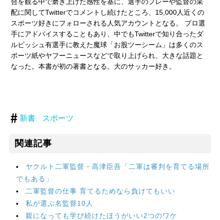
合を観る中で磨き上げた感性を基に、選手のプレーや監督の采
配に関してTwitterでコメントし続けたところ、15,000人近くの
スポーツ好きにフォローされる人気アカウントとなる。 プロ選
手にアドバイスすることもあり、中でもTwitterで知り合ったダ
ルビッシュ有選手に教えた魔球「お股ツーシーム」は多くのス
ポーツ紙やヤフーニュースなどで取り上げられ、大きな話題と
なった。本書が初の著書となる。大のサッカー好き。
新書
スポーツ
関連記事
ヤクルト二軍監督・高津臣吾「二軍は審判を育てる場所
でもある」
二軍監督の仕事 育てるためなら負けてもいい
私が選ぶ名監督10人
親になっても学び続けたほうがいい2つのワケ