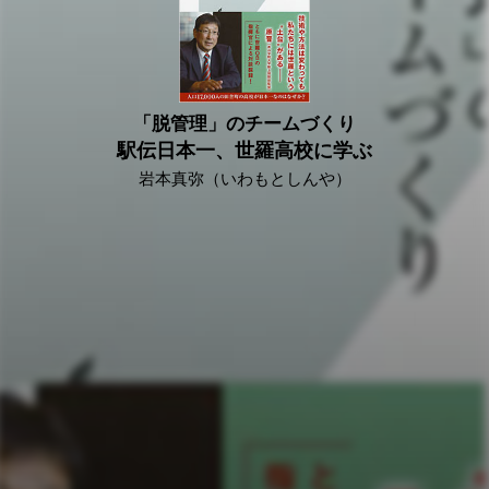
「脱管理」のチームづくり
駅伝日本一、世羅高校に学ぶ
岩本真弥（いわもとしんや）
2018/01/29
全国高校駅伝大会で最多9回の優勝を誇る広島県立世羅高
校。2015年は男女同時に日本一、さらに“神の領域”と呼ばれ
た大会記録を更新するという快挙を成し遂げた。人口わずか
1万7千人の田舎町の学校は、なぜこんなに勝ち続けられるの
か？ 最強チームを率いる指揮官が、独自の指導論から学校
を取り巻く環境、街の文化や魅力などあらゆる角度から、日