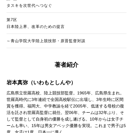
タスキを次世代へつなぐ
第7区
日本陸上界、改革のための提言
～青山学院大学陸上競技部・原晋監督対談
著者紹介
岩本真弥（いわもとしんや）
広島県立世羅高校、陸上競技部監督。1965年、広島県生まれ。
世羅高時代に3年連続で全国高校駅伝に出場し、3年生時に区間
賞を獲得。福岡大、中学教諭を経て2005年、低迷する母校の復
活を託され世羅高監督に就任。翌06年、チームは32年ぶり、そ
して監督として自身初の優勝を成し遂げる。10年からは女子チ
ームも率い、15年は男女アベック優勝を実現。これまで男子は5
度、女子は1度、日本一に導く。