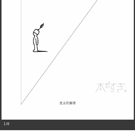
1
/
8