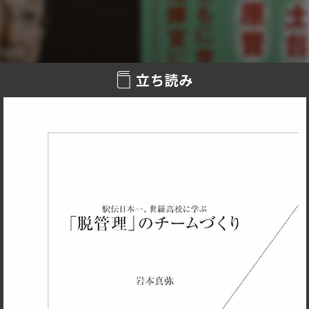
本一の秘密を明かす。同校OBで、箱根駅伝2連覇を果たした
青山学院大学陸上競技部・原晋監督との特別対談つき。