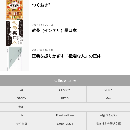
つくおき3
2021/12/03
教養（インテリ）悪口本
2020/10/16
正義を振りかざす「極端な人」の正体
Official Site
JJ
CLASSY.
VERY
STORY
HERS
Mart
美ST
bis
Premium-K.net
和食スタイル
女性自身
SmartFLASH
光文社古典新訳文庫