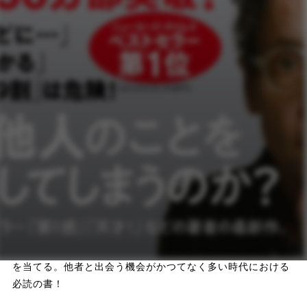
軽微な違反で警官に車を止められた黒人女性は、なぜ逮捕さ
れ、数日後に留置所で自殺することになったのか。有名アメ
フトコーチによる少年たちへの性的虐待が長年発覚しなかっ
たのはなぜか。大学キャンパス内での強姦事件が増えている
のはなぜか。誰もがある女性を殺人犯に違いないと思い込ん
だのはなぜか――。
これらの悲劇はすべて、人は初期状態では他人を信用してし
まうという性質、そして、人の感情や考えは顔や態度を見れ
ばわかるという根本的な間違いに起因している。「他者」は
あなたが思うほど単純ではないのだ。ではわたしたちは、ど
のように他人について判断すべきなのか。
『第1感』『天才!』などの世界的ベストセラーを送り出して
きたグラッドウェルが、多様な実例と鋭い洞察力によって、
人間の性質の暗い側面についての定説の誤りを暴き、「他者
といかにつきあうか」という人間の根源的な営みに新しい光
を当てる。他者と出会う機会がかつてなく多い時代における
必読の書！