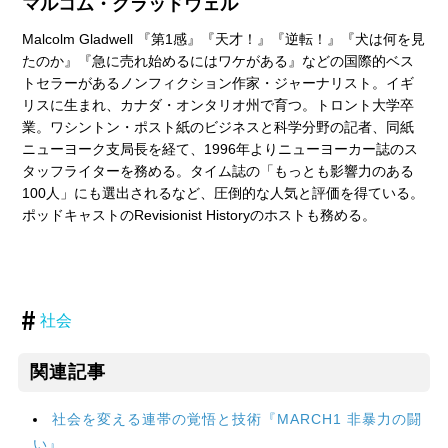
マルコム・グラッドウェル
Malcolm Gladwell 『第1感』『天才！』『逆転！』『犬は何を見
たのか』『急に売れ始めるにはワケがある』などの国際的ベス
トセラーがあるノンフィクション作家・ジャーナリスト。イギ
リスに生まれ、カナダ・オンタリオ州で育つ。トロント大学卒
業。ワシントン・ポスト紙のビジネスと科学分野の記者、同紙
ニューヨーク支局長を経て、1996年よりニューヨーカー誌のス
タッフライターを務める。タイム誌の「もっとも影響力のある
100人」にも選出されるなど、圧倒的な人気と評価を得ている。
ポッドキャストのRevisionist Historyのホストも務める。
社会
関連記事
社会を変える連帯の覚悟と技術『MARCH1 非暴力の闘
い』