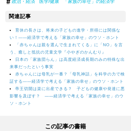
政治・経済
医学/健康
「家族の幸せ」の経済学
関連記事
育休の長さは、将来の子どもの進学・所得には関係な
い！――経済学で考える「家族の幸せ」のウソ・ホント
「赤ちゃんは親を選んで生まれてくる」に「NO」を言
う、癒しと抵抗の児童文学『小やぎのかんむり』
日本の「家族団らん」は高度経済成長期のみの特殊な出
来事だったという事実
赤ちゃんには母乳が一番？「母乳神話」を科学の力で検
証する――経済学で考える「家族の幸せ」のウソ・ホント
帝王切開は楽に出産できる？ 子どもの健康や発達に悪
影響を及ぼす？ ――経済学で考える「家族の幸せ」のウ
ソ・ホント
この記事の書籍