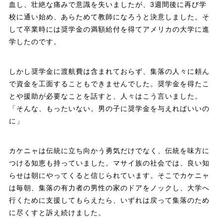
血し、壮絶な痛みで意識を失いましたが、3週間後に再び学
校に通い始め、あらためて教師になろうと決意しました。そ
して卒業時には奨学金の満額給付を得てアメリカの大学に進
学したのです。
しかし奨学金に渡航費は含まれておらず、集落の人々に頼ん
で資金を工面することもできませんでした。奨学金を得たこ
とや援助が必要なことを話すと、人々はこう言いました。
「そんな、もったいない。男の子に奨学金を与えればいいの
に」
カケニャは伝統に立ち向かう勇気だけでなく、伝統を味方に
つける知恵も持っていました。マサイ族の社会では、良い知
らせは朝にやってくると信じられています。そこでカケニャ
は毎朝、集落の有力者の男性の家のドアをノックし、大学へ
行くために支援してもらえたら、いずれは戻って集落のため
に尽くすと訴え続けました。