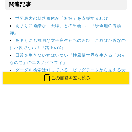
関連記事
世界最大の慈善団体が「避妊」を支援するわけ
あまりに過酷な「天職」との出会い 『紛争地の看護
師』
あまりにも鮮明な女子高生たちの叫び…これは小説なの
に小説でない！『路上のX』
日常を生きない女はいない『性風俗世界を生きる「おん
なのこ」のエスノグラフィ』
グーグル検索は知っている…ビッグデータから見える女
の本音
この書籍を立ち読み
この記事の書籍