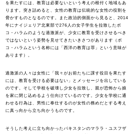
を果たすには、教育は必要ないという考えの根付く地域もあ
ります。突き詰めると、女性の教育は伝統的な女性の役割を
脅かすものとなるのです。また政治的側面から見ると、2014
年にナイジェリア北東部で276人の女子学生を拉致したボ
コ・ハラムのような過激派が、少女に教育を受けさせるべき
ではないという姿勢を見せてきたいきさつがあります（ボ
コ・ハラムという名称には「西洋の教育は罪」という意味が
あります）。
過激派の人々は女性に「我々がお前たちに課す役目を果たす
には、教育を受ける必要はない」とメッセージを出している
のです。そして学校を破壊し少女を拉致し、親が恐怖から娘
を家に閉じ込めるよう仕向けているのです。少女を学校に通
わせる行為は、男性に奉仕するのが女性の務めだとする考え
に真っ向から立ち向かうものです。
そうした考えに立ち向かったパキスタンのマララ・ユスフザ