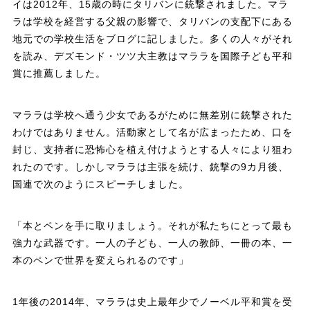
イは2012年、15歳の時にタリバンに銃撃されました。マラ
ラは学校を経営する父親の影響で、タリバンの支配下にある
地元での学校生活をブログに記しました。多くの人々がそれ
を読み、デズモンド・ツツ大主教はマララを国際子ども平和
賞に推薦しました。
マララは学校へ通う少女であるがために無差別に銃撃された
わけではありません。活動家として名が広まったため、口を
封じ、支持者に恐怖心を植え付けようとする人々により狙わ
れたのです。しかしマララは主張を続け、銃撃の9カ月後、
国連で次のようにスピーチしました。
「本とペンを手に取りましょう。それが私たちにとって最も
強力な武器です。一人の子ども、一人の教師、一冊の本、一
本のペンで世界を変えられるのです」
1年後の2014年、マララは史上最年少でノーベル平和賞を受