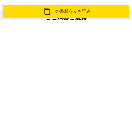
この書籍を立ち読み
この記事の書籍
一度死んだ僕の、車いす世界一周
No Rain,No Rainbow
三代達也（みよ・たつや）
紙版を購入