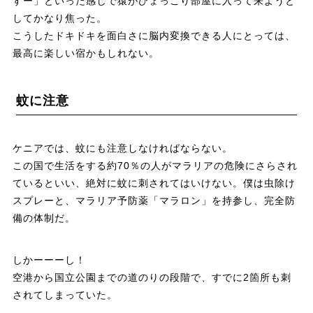
すー」といった感じで猿がひょっこり部屋に入って来ようと
してかなり焦った。
こうしたドキドキを面白さに脳内変換できる人にとっては、
最高に楽しい宿かもしれない。
蚊に注意
ケニアでは、蚊にも注意しなければならない。
この国で生活をする約70％の人がマラリアの危険にさらされ
ているといい、絶対に蚊に刺されてはいけない。僕は虫除け
スプレーと、マラリア予防薬「マラロン」を持参し、完全防
備の体制だ。
しかーーーし！
空港から国立公園までの道のりの段階で、すでに2箇所も刺
されてしまっていた。