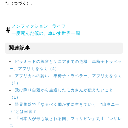
た（つづく）。
ノンフィクション
ライフ
一度死んだ僕の、車いす世界一周
関連記事
ピラミッドの興奮とケニアまでの危機 車椅子トラベラ
ー、アフリカをゆく（4）
アフリカへの誘い 車椅子トラベラー、アフリカをゆく
（1）
飛び降り自殺から生還したモカさんが伝えたいこと
（1）
限界集落で「なるべく働かずに生きていく」“山奥ニー
ト”とは何者？
「日本人が最も殺される国、フィリピン」丸山ゴンザレ
ス