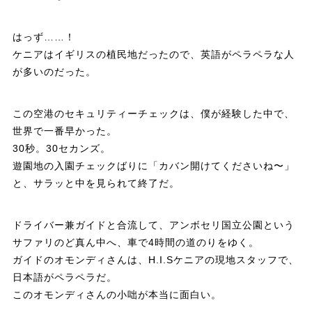
はっず……！
ケニアはイギリスの植民地だったので、英語がペラペラな人
が多いのだった。
この空港のセキュリティーチェックは、僕が経験した中で、
世界で一番早かった。
30秒。30セカンズ。
遊園地の入園チェックばりに「カバン開けてくださいね〜」
と、サラッと中を見られて終了だ。
ドライバー兼ガイドと合流して、アンボセリ国立公園という
サファリのど真ん中へ、車で4時間の道のりをゆく。
ガイドのオモンディさんは、H.I.Sケニアの現地スタッフで、
日本語がペラペラだ。
このオモンディさんの小咄が本当に面白い。