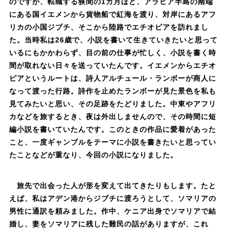
のですが、転職する狭間の1カ月ほど、アラビア半島の南端
にある国イエメンから貨物船で紅海を渡り、対岸にあるアフ
リカの小国ジブチ、そこから陸路でエチオピアを訪れまし
た。当時私は26歳で、小説を書いて生きていきたいと思って
いるにもかかわらず、目の前の仕事が忙しく、小説を書く時
間が取れない日々を送っていたんです。イエメンからエチオ
ピアというルートは、詩人アルチュール・ランボーが商人に
なって渡った行路。詩作を止めたランボーが見た景色を私も
見てみたいと思い、その足跡をたどりました。中東やアフリ
カなどを旅するとき、夜は外出しませんので、その時間に短
編小説を書いていたんです。このときの作品に愛着があった
こと、一度ギャンブルをテーマに小説を書きたいと思ってい
たことなどが重なり、今回の小説になりました。
旅先で出会った人が形を変えて出てきたりもします。たと
えば、私はアデン港からジブチに渡ろうとして、ソマリアの
男性に通訳を頼みました。作中、ケニア出身でソマリアで結
婚し、妻をソマリアに残した難民の話がありますが、これ