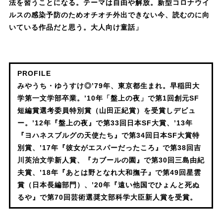
法を習うことになる。テーマは自由や解放。新型コロナウイ
ルスの感染予防のためオチオチ外出できない今、読むのに向
いている作品だと思う。大人向け童話」
PROFILE
みやうち・ゆうすけ◎’79年、東京都生まれ。早稲田大
学第一文学部卒業。’10年「盤上の夜」で第1回創元SF
短編賞選考委員特別賞（山田正紀賞）を受賞しデビュ
ー。’12年『盤上の夜』で第33回日本SF大賞、’13年
『ヨハネスブルグの天使たち』で第34回日本SF大賞特
別賞、’17年『彼女がエスパーだったころ』で第38回吉
川英治文学新人賞、『カブールの園』で第30回三島由紀
夫賞、’18年『あとは野となれ大和撫子』で第49回星雲
賞（日本長編部門）、’20年『遠い他国でひょんと死ぬ
るや』で第70回芸術選奨文部科学大臣新人賞を受賞。