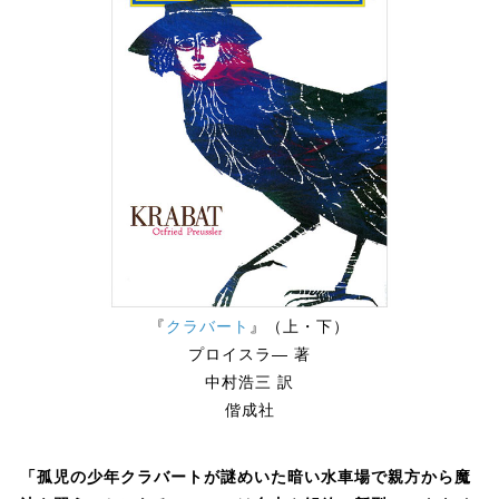
『
クラバート
』（上・下）
プロイスラ― 著
中村浩三 訳
偕成社
「孤児の少年クラバートが謎めいた暗い水車場で親方から魔