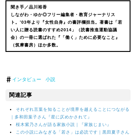
聞き手／品川裕香
しながわ・ゆか◎フリー編集者・教育ジャーナリス
ト。’03年より『女性自身』の書評欄担当。著書は「若
い人に贈る読書のすすめ2014」（読書推進運動協議
会）の一冊に選ばれた『「働く」ために必要なこと』
（筑摩書房）ほか多数。
インタビュー
小説
関連記事
それぞれ言葉を知ることが境界を越えることにつながる
｜多和田葉子さん『星に仄めかされて』
桜木紫乃さんが語る家族小説｜『家族じまい』
この小説にみなぎる「若さ」は必読です｜黒田夏子さん