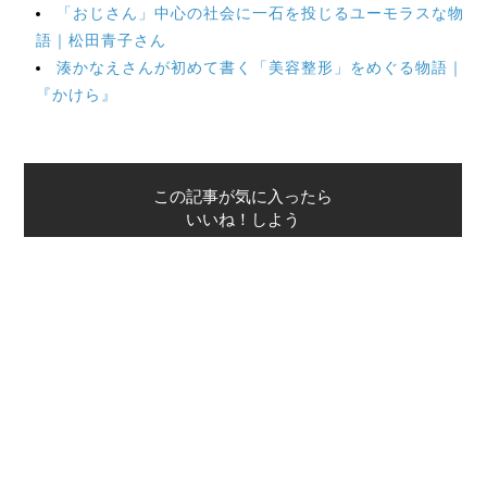
「おじさん」中心の社会に一石を投じるユーモラスな物
語｜松田青子さん
湊かなえさんが初めて書く「美容整形」をめぐる物語｜
『かけら』
この記事が気に入ったら
いいね！しよう
最新情報をお届けします
Twitterで「本がすき」を