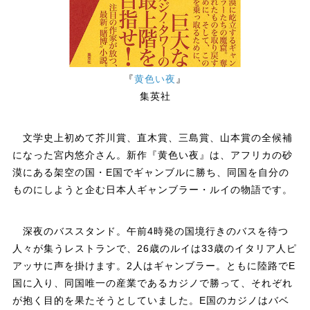
『
黄色い夜
』
集英社
文学史上初めて芥川賞、直木賞、三島賞、山本賞の全候補
になった宮内悠介さん。新作『黄色い夜』は、アフリカの砂
漠にある架空の国・E国でギャンブルに勝ち、同国を自分の
ものにしようと企む日本人ギャンブラー・ルイの物語です。
深夜のバススタンド。午前4時発の国境行きのバスを待つ
人々が集うレストランで、26歳のルイは33歳のイタリア人ピ
アッサに声を掛けます。2人はギャンブラー。ともに陸路でE
国に入り、同国唯一の産業であるカジノで勝って、それぞれ
が抱く目的を果たそうとしていました。E国のカジノはバベ